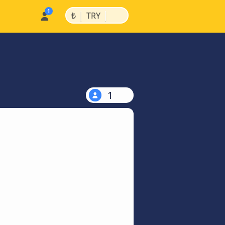
|
|
₺
TRY
1