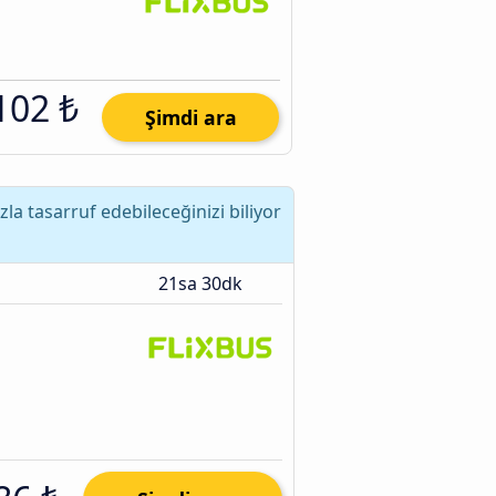
102 ₺
Şimdi ara
 tasarruf edebileceğinizi biliyor
21sa 30dk