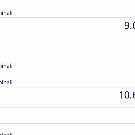
inali
9.
inali
inali
10.