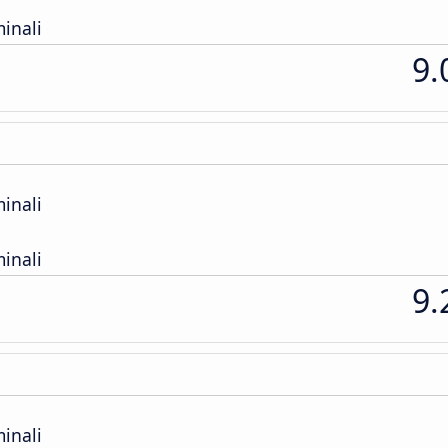
inali
9.
inali
inali
9.
inali