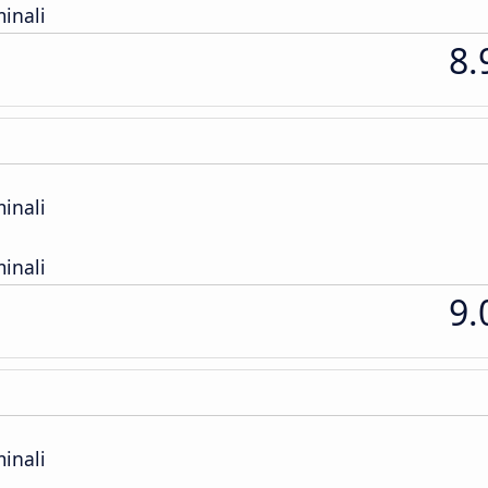
inali
8.
inali
inali
9.
inali