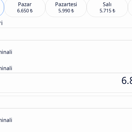
Pazar
Pazartesi
Salı
6.650 ₺
5.990 ₺
5.715 ₺
i
inali
inali
6.
inali