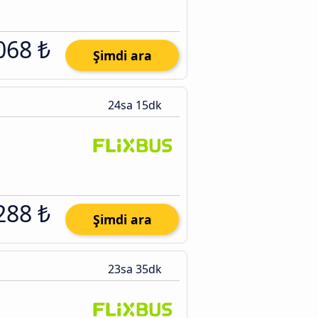
068 ₺
Şimdi ara
24sa 15dk
288 ₺
Şimdi ara
23sa 35dk