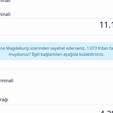
inali
inali
11.
 Magdeburg üzerinden seyahat ederseniz, 1.073 ₺'dan fazla
muydunuz? İlgili bağlantıları aşağıda bulabilirsiniz.
minali
rağı