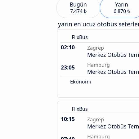
Bugün
Yarın
7.474 ₺
6.870 ₺
yarın en ucuz otobüs seferler
FlixBus
02:10
Zagrep
Merkez Otobüs Term
Hamburg
23:05
Merkez Otobüs Term
Ekonomi
FlixBus
10:15
Zagrep
Merkez Otobüs Term
Hamburg