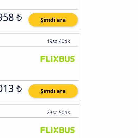
958 ₺
Şimdi ara
19sa 40dk
013 ₺
Şimdi ara
23sa 50dk