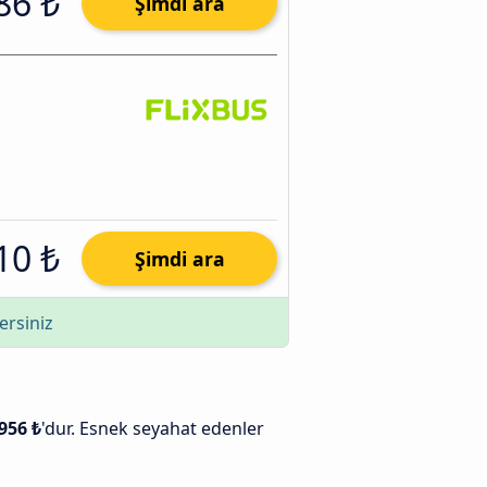
86 ₺
Şimdi ara
10 ₺
Şimdi ara
ersiniz
956 ₺
'dur. Esnek seyahat edenler