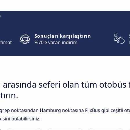
m
Sonuçları karşılaştırın
fırsat
%70'e varan indirim
arasında seferi olan tüm otobüs 
tırın.
rep noktasından Hamburg noktasına FlixBus gibi çeşitli oto
sini bulabilirsiniz.