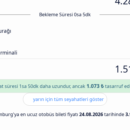
4.2
Bekleme Süresi 0sa 5dk
urağı
rminali
1.5
1.073 ₺
t süresi 1sa 50dk daha uzundur, ancak
tasarruf ed
yarın için tüm seyahatleri göster
burg'ya en ucuz otobüs bileti fiyatı
24.08.2026
tarihinde
3.