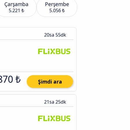
Çarşamba
Perşembe
5.221 ₺
5.056 ₺
20sa 55dk
870 ₺
Şimdi ara
21sa 25dk