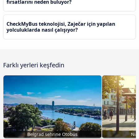
fırsatlarını neden buluyor?
CheckMyBus teknolojisi, Zaječar için yapılan
yolculuklarda nasıl çalışıyor?
Farklı yerleri keşfedin
Belgrad sehrine Otobüs
Niš