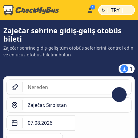
|
|
₺
TRY
Zaječar sehrine gidiş-geliş otobüs
bileti
Zaječar sehrine gidiş-geliş tüm otobüs seferlerini kontrol edin
ve en ucuz otobüs biletini bulun
1