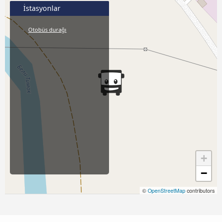
İstasyonlar
Otobüs durağı
+
−
©
OpenStreetMap
contributors