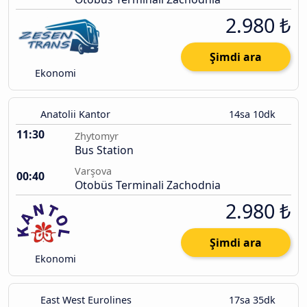
2.980 ₺
Şimdi ara
Ekonomi
Anatolii Kantor
14sa 10dk
11:30
Zhytomyr
Bus Station
Varşova
00:40
Otobüs Terminali Zachodnia
2.980 ₺
Şimdi ara
Ekonomi
East West Eurolines
17sa 35dk