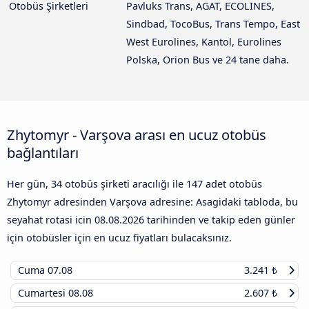
Otobüs Şirketleri
Pavluks Trans, AGAT, ECOLINES,
Sindbad, TocoBus, Trans Tempo, East
West Eurolines, Kantol, Eurolines
Polska, Orion Bus ve 24 tane daha.
Zhytomyr - Varşova arası en ucuz otobüs
bağlantıları
Her gün, 34 otobüs şirketi aracılığı ile 147 adet otobüs
Zhytomyr adresinden Varşova adresine: Asagidaki tabloda, bu
seyahat rotasi icin
08.08.2026
tarihinden ve takip eden günler
için otobüsler için en ucuz fiyatları bulacaksınız.
Cuma
07.08
3.241 ₺
Cumartesi
08.08
2.607 ₺