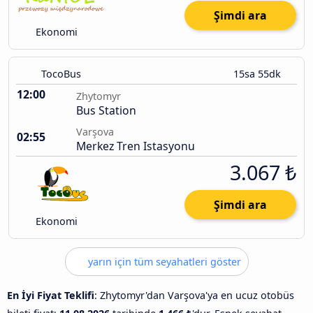
Şimdi ara
Ekonomi
TocoBus
15sa 55dk
12:00
Zhytomyr
Bus Station
Varşova
02:55
Merkez Tren Istasyonu
3.067 ₺
Şimdi ara
Ekonomi
yarın için tüm seyahatleri göster
En İyi Fiyat Teklifi
: Zhytomyr'dan Varşova'ya en ucuz otobüs