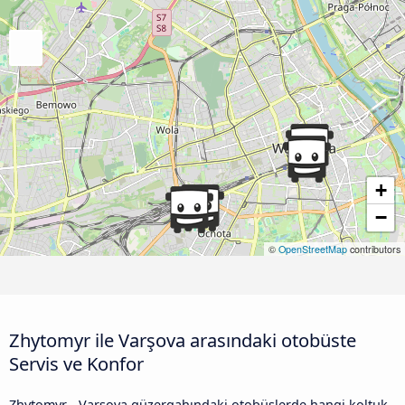
+
−
©
OpenStreetMap
contributors
Zhytomyr ile Varşova arasındaki otobüste
Servis ve Konfor
Zhytomyr - Varşova güzergahındaki otobüslerde hangi koltuk