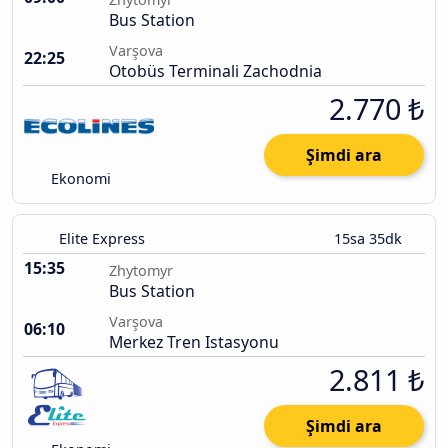
Bus Station
Varşova
22:25
Otobüs Terminali Zachodnia
2.770 ₺
Şimdi ara
Ekonomi
Elite Express
15sa 35dk
15:35
Zhytomyr
Bus Station
Varşova
06:10
Merkez Tren Istasyonu
2.811 ₺
Şimdi ara