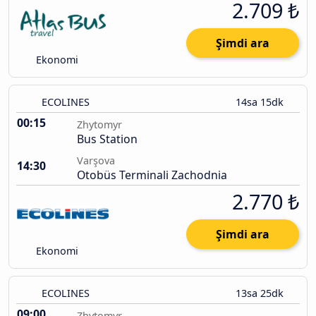
2.709 ₺
Şimdi ara
Ekonomi
ECOLINES
14sa 15dk
00:15
Zhytomyr
Bus Station
Varşova
14:30
Otobüs Terminali Zachodnia
2.770 ₺
Şimdi ara
Ekonomi
ECOLINES
13sa 25dk
09:00
Zhytomyr