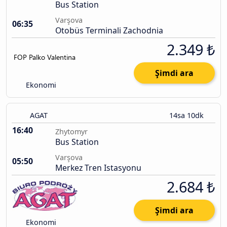
Bus Station
Varşova
06:35
Otobüs Terminali Zachodnia
2.349 ₺
Şimdi ara
Ekonomi
AGAT
14sa 10dk
16:40
Zhytomyr
Bus Station
Varşova
05:50
Merkez Tren Istasyonu
2.684 ₺
Şimdi ara
Ekonomi