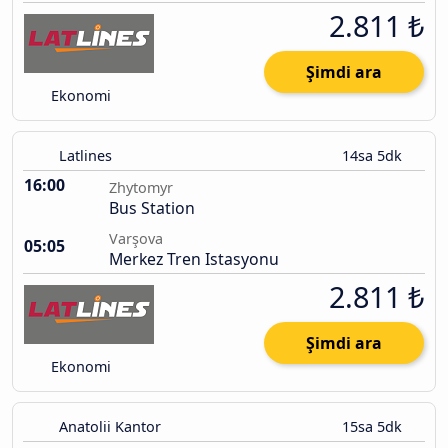
2.811 ₺
Şimdi ara
Ekonomi
Latlines
14sa 5dk
16:00
Zhytomyr
Bus Station
Varşova
05:05
Merkez Tren Istasyonu
2.811 ₺
Şimdi ara
Ekonomi
Anatolii Kantor
15sa 5dk