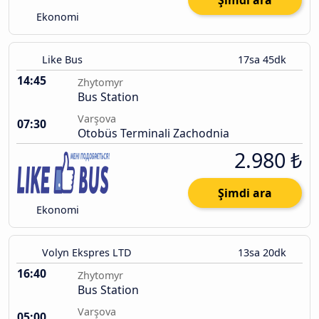
Şimdi ara
Ekonomi
Like Bus
17sa 45dk
14:45
Zhytomyr
Bus Station
Varşova
07:30
Otobüs Terminali Zachodnia
2.980 ₺
Şimdi ara
Ekonomi
Volyn Ekspres LTD
13sa 20dk
16:40
Zhytomyr
Bus Station
Varşova
05:00