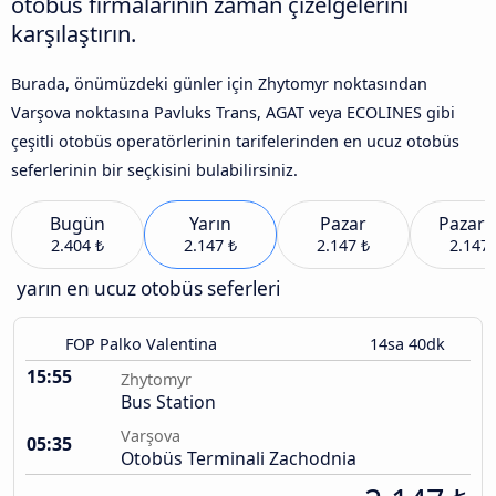
otobüs firmalarının zaman çizelgelerini
karşılaştırın.
Burada, önümüzdeki günler için Zhytomyr noktasından
Varşova noktasına Pavluks Trans, AGAT veya ECOLINES gibi
çeşitli otobüs operatörlerinin tarifelerinden en ucuz otobüs
seferlerinin bir seçkisini bulabilirsiniz.
Bugün
Yarın
Pazar
Pazart
2.404 ₺
2.147 ₺
2.147 ₺
2.147 
yarın en ucuz otobüs seferleri
FOP Palko Valentina
14sa 40dk
15:55
Zhytomyr
Bus Station
Varşova
05:35
Otobüs Terminali Zachodnia