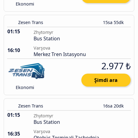
Ekonomi
Zesen Trans
15sa 55dk
01:15
Zhytomyr
Bus Station
Varşova
16:10
Merkez Tren Istasyonu
2.977 ₺
Şimdi ara
Ekonomi
Zesen Trans
16sa 20dk
01:15
Zhytomyr
Bus Station
Varşova
16:35
Otobüs Terminali Zachodnia