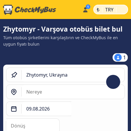
|
|
₺
TRY
Zhytomyr - Varşova otobüs bilet bul
Tüm otobüs şirketlerini karşılaştırın ve CheckMyBus ile en
uygun fiyatı bulun
1