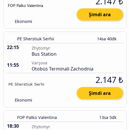
2.147 ₺
Şimdi ara
Ekonomi
PE Sherstiuk Serhii
14sa 40dk
22:15
Zhytomyr
Bus Station
Varşova
11:55
Otobüs Terminali Zachodnia
2.147 ₺
Şimdi ara
Ekonomi
FOP Palko Valentina
13sa 5dk
18:30
Zhytomyr