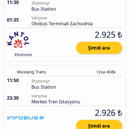
11:30
Zhytomyr
Bus Station
Varşova
01:35
Otobüs Terminali Zachodnia
2.925 ₺
Şimdi ara
Ekonomi
Mustang Trans
12sa 40dk
11:50
Zhytomyr
Bus Station
Varşova
23:30
Merkez Tren Istasyonu
2.926 ₺
Şimdi ara