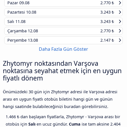
Pazar
09.08
2.770 ₺
Pazartesi
10.08
3.243 ₺
Salı
11.08
3.243 ₺
Çarşamba
12.08
2.770 ₺
Perşembe
13.08
2.147 ₺
Daha Fazla Gün Göster
Zhytomyr noktasından Varşova
noktasına seyahat etmek için en uygun
fiyatlı dönem
Önümüzdeki 30 gün için Zhytomyr adresi ile Varşova adresi
arası en uygun fiyatlı otobüs biletini hangi gün ve günün
hangi saatinde bulabileceğinizi buradan görebilirsiniz.
1.466 ₺ dan başlayan fiyatlarla, Zhytomyr - Varşova arası bir
otobüs için
Salı
en ucuz gündür.
Cuma
ise tam aksine 2.404