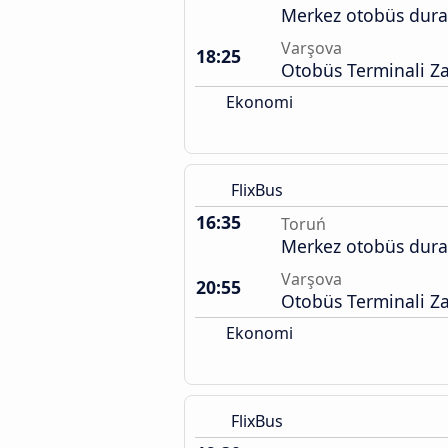
Merkez otobüs dura
Varşova
18:25
Otobüs Terminali Z
Ekonomi
FlixBus
16:35
Toruń
Merkez otobüs dura
Varşova
20:55
Otobüs Terminali Z
Ekonomi
FlixBus