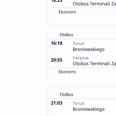
18:25
Otobüs Terminali Z
Ekonomi
FlixBus
16:18
Toruń
Broniewskiego
Varşova
20:55
Otobüs Terminali Z
Ekonomi
FlixBus
21:03
Toruń
Broniewskiego