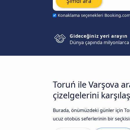
Şimdi ara
Konaklama seçenekleri Booking.co
Gideceğiniz yeri arayın
Dünya çapında milyonlarca 
Toruń ile Varşova a
çizelgelerini karşılaş
Burada, önümüzdeki günler için Tor
ucuz otobüs seferlerinin bir seçkisin