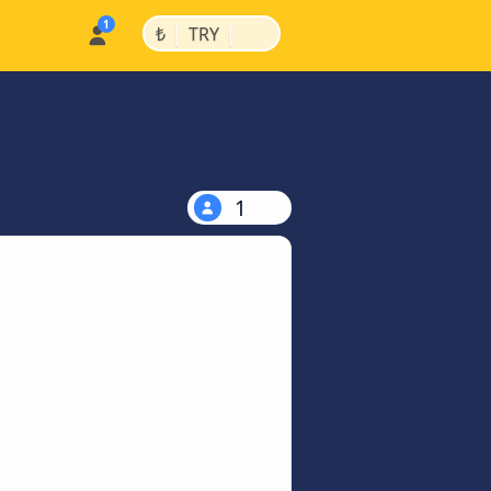
|
|
₺
TRY
1