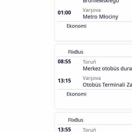
Broniewskiego
Varşova
01:00
Metro Młociny
Ekonomi
FlixBus
08:55
Toruń
Merkez otobüs dura
Varşova
13:15
Otobüs Terminali Z
Ekonomi
FlixBus
13:55
Toruń