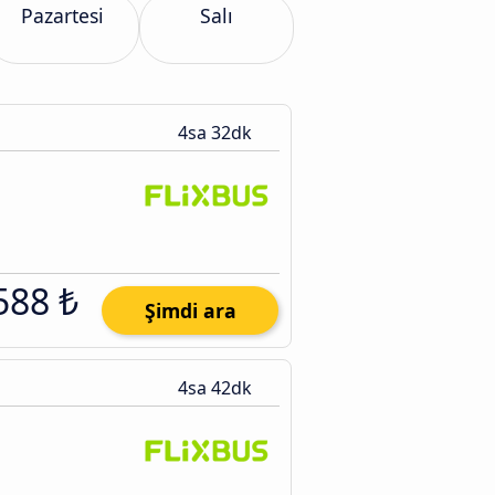
Pazartesi
Salı
4sa 32dk
588 ₺
Şimdi ara
4sa 42dk