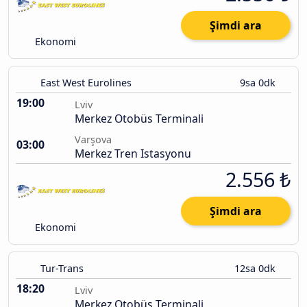
Şimdi ara
Ekonomi
East West Eurolines
9sa 0dk
19:00
Lviv
Merkez Otobüs Terminali
Varşova
03:00
Merkez Tren Istasyonu
2.556 ₺
Şimdi ara
Ekonomi
Tur-Trans
12sa 0dk
18:20
Lviv
Merkez Otobüs Terminali