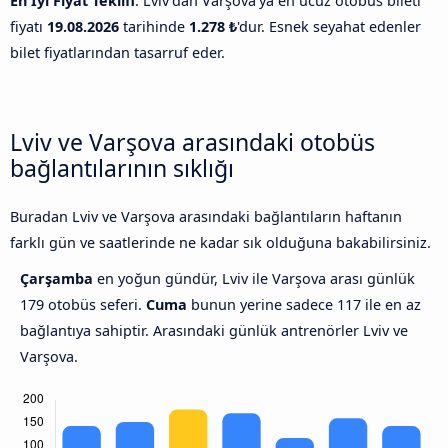
En İyi Fiyat Teklifi
: Lviv'dan Varşova'ya en ucuz otobüs bileti
fiyatı
19.08.2026
tarihinde
1.278 ₺
'dur. Esnek seyahat edenler
bilet fiyatlarından tasarruf eder.
Lviv ve Varşova arasındaki otobüs
bağlantılarının sıklığı
Buradan Lviv ve Varşova arasındaki bağlantıların haftanın
farklı gün ve saatlerinde ne kadar sık olduğuna bakabilirsiniz.
Çarşamba
en yoğun gündür, Lviv ile Varşova arası günlük
179 otobüs seferi.
Cuma
bunun yerine sadece 117 ile en az
bağlantıya sahiptir. Arasındaki günlük antrenörler Lviv ve
Varşova.