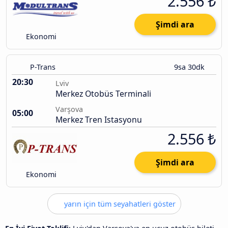
2.556 ₺
Şimdi ara
Ekonomi
P-Trans
9sa 30dk
20:30
Lviv
Merkez Otobüs Terminali
Varşova
05:00
Merkez Tren Istasyonu
2.556 ₺
Şimdi ara
Ekonomi
yarın için tüm seyahatleri göster