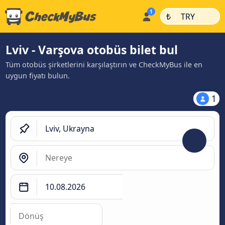
|
|
₺
TRY
Lviv - Varşova otobüs bilet bul
Tüm otobüs şirketlerini karşılaştırın ve CheckMyBus ile en
uygun fiyatı bulun.
1