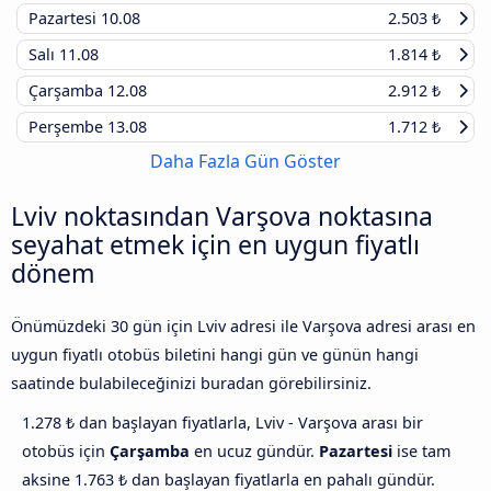
Pazartesi
10.08
2.503 ₺
Salı
11.08
1.814 ₺
Çarşamba
12.08
2.912 ₺
Perşembe
13.08
1.712 ₺
Daha Fazla Gün Göster
Lviv noktasından Varşova noktasına
seyahat etmek için en uygun fiyatlı
dönem
Önümüzdeki 30 gün için Lviv adresi ile Varşova adresi arası en
uygun fiyatlı otobüs biletini hangi gün ve günün hangi
saatinde bulabileceğinizi buradan görebilirsiniz.
1.278 ₺ dan başlayan fiyatlarla, Lviv - Varşova arası bir
otobüs için
Çarşamba
en ucuz gündür.
Pazartesi
ise tam
aksine 1.763 ₺ dan başlayan fiyatlarla en pahalı gündür.