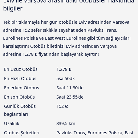
Lviv ile Varşova arasındaki otobüsler hakkında
bilgiler
Tek bir tıklamayla her gün otobüsle Lviv adresinden Varşova
adresine 152 sefer sıklıkla seyahat eden Pavluks Trans,
Eurolines Polska ve East West Eurolines gibi tüm sağlayıcıları
karşılaştırın! Otobüs biletinizi Lviv adresinden Varşova
adresine 1.278 ₺ fiyatından başlayarak ayırtın!
En Ucuz Otobüs
1.278 ₺
En Hızlı Otobüs
5sa 50dk
En erken Otobüs
Saat 11:30'de
En son Otobüs
Saat 23:55'de
Günlük Otobüs
152 Ø
bağlantıları
Uzaklık
339,5 km
Otobüs Şirketleri
Pavluks Trans, Eurolines Polska, East