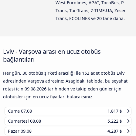
West Eurolines, AGAT, TocoBus, P-
Trans, Tur-Trans, Z-TIME.UA, Zesen
Trans, ECOLINES ve 20 tane daha.
Lviv - Varşova arası en ucuz otobüs
bağlantıları
Her gün, 30 otobüs şirketi aracılığı ile 152 adet otobüs Lviv
adresinden Varşova adresine: Asagidaki tabloda, bu seyahat
rotasi icin
09.08.2026
tarihinden ve takip eden günler için
otobüsler için en ucuz fiyatları bulacaksınız.
Cuma
07.08
1.817 ₺
Cumartesi
08.08
5.222 ₺
Pazar
09.08
4.287 ₺