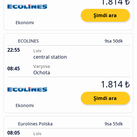
1.814 ₺
Şimdi ara
Ekonomi
ECOLINES
9sa 50dk
22:55
Lviv
central station
Varşova
08:45
Ochota
1.814 ₺
Şimdi ara
Ekonomi
Eurolines Polska
9sa 55dk
08:05
Lviv