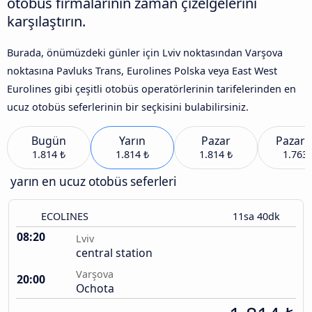
otobüs firmalarının zaman çizelgelerini
karşılaştırın.
Burada, önümüzdeki günler için Lviv noktasından Varşova
noktasına Pavluks Trans, Eurolines Polska veya East West
Eurolines gibi çeşitli otobüs operatörlerinin tarifelerinden en
ucuz otobüs seferlerinin bir seçkisini bulabilirsiniz.
Bugün
Yarın
Pazar
Pazart
1.814 ₺
1.814 ₺
1.814 ₺
1.763 
yarın en ucuz otobüs seferleri
ECOLINES
11sa 40dk
08:20
Lviv
central station
Varşova
20:00
Ochota