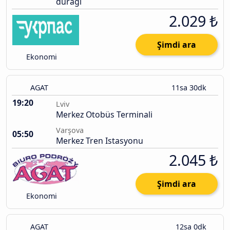
durağı
2.029 ₺
Şimdi ara
Ekonomi
AGAT
11sa 30dk
19:20
Lviv
Merkez Otobüs Terminali
Varşova
05:50
Merkez Tren Istasyonu
2.045 ₺
Şimdi ara
Ekonomi
AGAT
12sa 0dk