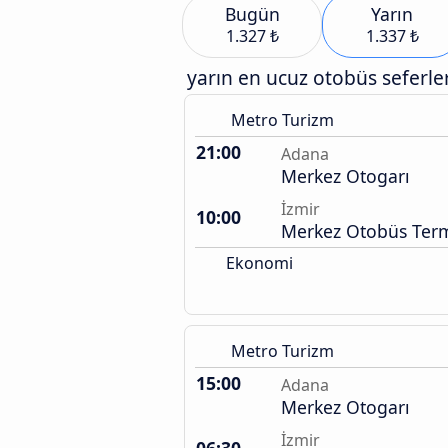
Bugün
Yarın
1.327 ₺
1.337 ₺
yarın en ucuz otobüs seferler
Metro Turizm
21:00
Adana
Merkez Otogarı
İzmir
10:00
Merkez Otobüs Term
Ekonomi
Metro Turizm
15:00
Adana
Merkez Otogarı
İzmir