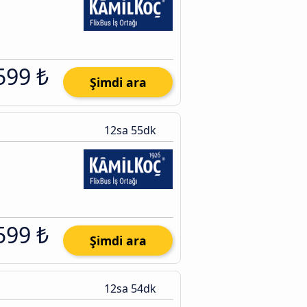
599 ₺
Şimdi ara
12sa 55dk
599 ₺
Şimdi ara
12sa 54dk