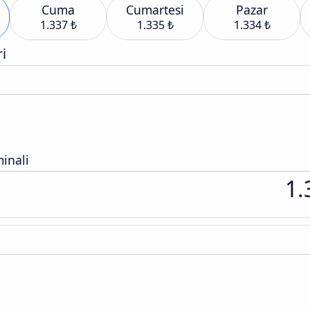
Cuma
Cumartesi
Pazar
1.337 ₺
1.335 ₺
1.334 ₺
i
inali
1.