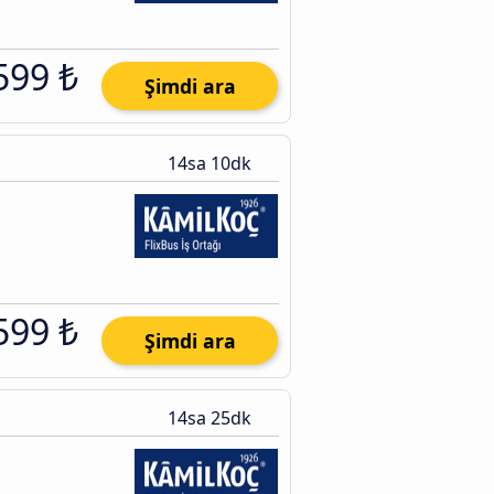
599 ₺
Şimdi ara
14sa 10dk
599 ₺
Şimdi ara
14sa 25dk