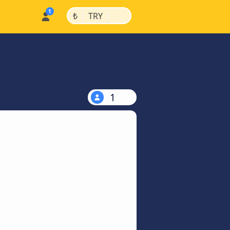
|
|
₺
TRY
1