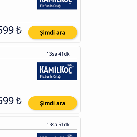
599 ₺
Şimdi ara
13sa 41dk
599 ₺
Şimdi ara
13sa 51dk