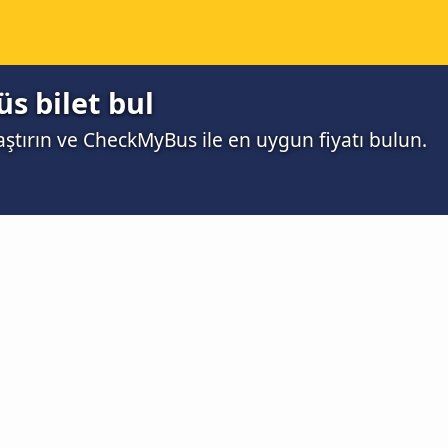
s bilet bul
aştırın ve CheckMyBus ile en uygun fiyatı bulun.