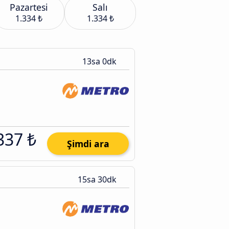
Pazartesi
Salı
1.334 ₺
1.334 ₺
13sa 0dk
337 ₺
Şimdi ara
15sa 30dk