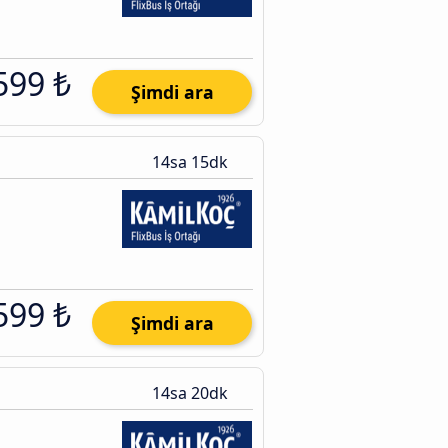
599 ₺
Şimdi ara
14sa 15dk
599 ₺
Şimdi ara
14sa 20dk