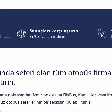
m
Sonuçları karşılaştırın
fırsat
%70'e varan indirim
sında seferi olan tüm otobüs firm
tırın.
na noktasından İzmir noktasına FlixBus, Kamil Koç veya Kon
uz otobüs seferlerinin bir seçkisini bulabilirsiniz.