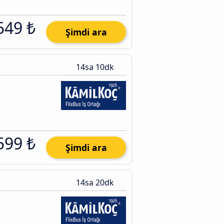
549 ₺
Şimdi ara
14sa 10dk
599 ₺
Şimdi ara
14sa 20dk