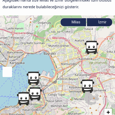
Aşağıdaki harita size Milas ve İzmir bölgelerindeki tüm otobüs
duraklarını nerede bulabileceğinizi gösterir.
Milas
İzmir
+