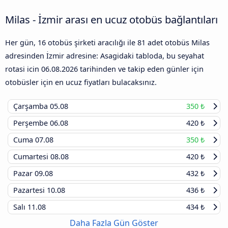
Milas - İzmir arası en ucuz otobüs bağlantıları
Her gün, 16 otobüs şirketi aracılığı ile 81 adet otobüs Milas
adresinden İzmir adresine: Asagidaki tabloda, bu seyahat
rotasi icin
06.08.2026
tarihinden ve takip eden günler için
otobüsler için en ucuz fiyatları bulacaksınız.
Çarşamba
05.08
350 ₺
Perşembe
06.08
420 ₺
Cuma
07.08
350 ₺
Cumartesi
08.08
420 ₺
Pazar
09.08
432 ₺
Pazartesi
10.08
436 ₺
Salı
11.08
434 ₺
Daha Fazla Gün Göster