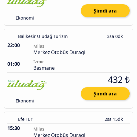
Şimdi ara
Ekonomi
Balıkesir Uludağ Turizm
3sa 0dk
22:00
Milas
Merkez Otobüs Duragi
İzmir
01:00
Basmane
432 ₺
Şimdi ara
Ekonomi
Efe Tur
2sa 15dk
15:30
Milas
Merkez Otobüs Duragi