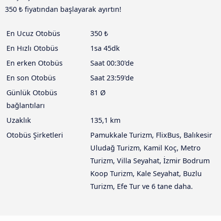
350 ₺ fiyatından başlayarak ayırtın!
En Ucuz Otobüs
350 ₺
En Hızlı Otobüs
1sa 45dk
En erken Otobüs
Saat 00:30'de
En son Otobüs
Saat 23:59'de
Günlük Otobüs
81 Ø
bağlantıları
Uzaklık
135,1 km
Otobüs Şirketleri
Pamukkale Turizm, FlixBus, Balıkesir
Uludağ Turizm, Kamil Koç, Metro
Turizm, Villa Seyahat, İzmir Bodrum
Koop Turizm, Kale Seyahat, Buzlu
Turizm, Efe Tur ve 6 tane daha.