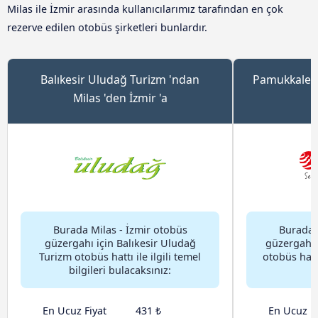
Milas ile İzmir arasında kullanıcılarımız tarafından en çok
rezerve edilen otobüs şirketleri bunlardır.
Balıkesir Uludağ Turizm 'ndan
Pamukkale T
Milas 'den İzmir 'a
Burada Milas - İzmir otobüs
Burada 
güzergahı için Balıkesir Uludağ
güzergahı 
Turizm otobüs hattı ile ilgili temel
otobüs hattı 
bilgileri bulacaksınız:
En Ucuz Fiyat
431 ₺
En Ucuz Fi