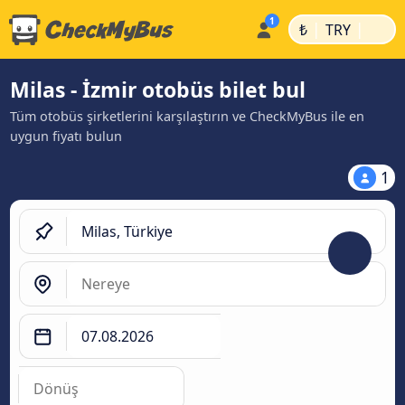
|
|
₺
TRY
Milas - İzmir otobüs bilet bul
Tüm otobüs şirketlerini karşılaştırın ve CheckMyBus ile en
uygun fiyatı bulun
1