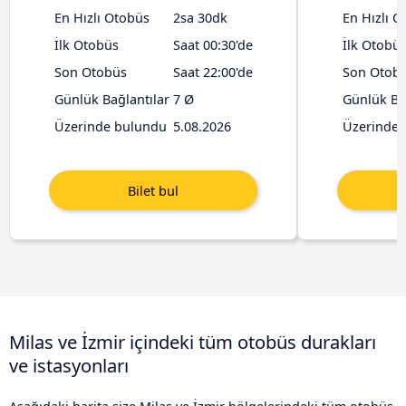
En Hızlı Otobüs
2sa 30dk
En Hızlı O
İlk Otobüs
Saat 00:30'de
İlk Otobü
Son Otobüs
Saat 22:00'de
Son Otob
Günlük Bağlantılar
7 Ø
Günlük Ba
Üzerinde bulundu
5.08.2026
Üzerinde 
Milas ve İzmir içindeki tüm otobüs durakları
ve istasyonları