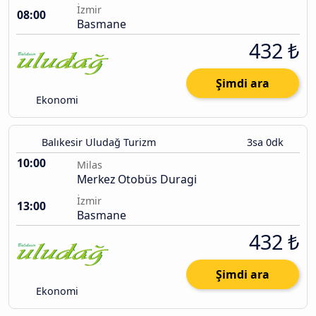
İzmir
08:00
Basmane
432 ₺
Şimdi ara
Ekonomi
Balıkesir Uludağ Turizm
3sa 0dk
10:00
Milas
Merkez Otobüs Duragi
İzmir
13:00
Basmane
432 ₺
Şimdi ara
Ekonomi