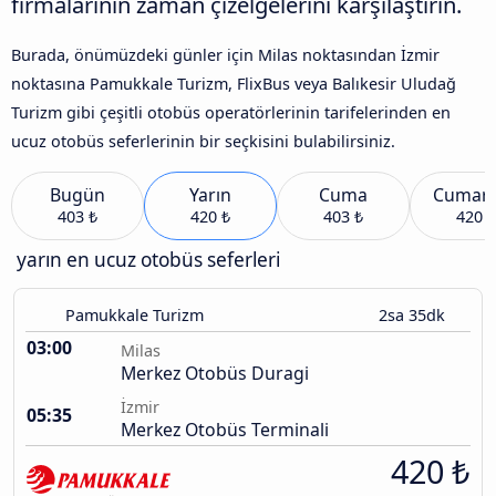
firmalarının zaman çizelgelerini karşılaştırın.
Burada, önümüzdeki günler için Milas noktasından İzmir
noktasına Pamukkale Turizm, FlixBus veya Balıkesir Uludağ
Turizm gibi çeşitli otobüs operatörlerinin tarifelerinden en
ucuz otobüs seferlerinin bir seçkisini bulabilirsiniz.
Bugün
Yarın
Cuma
Cumart
403 ₺
420 ₺
403 ₺
420 ₺
yarın en ucuz otobüs seferleri
Pamukkale Turizm
2sa 35dk
03:00
Milas
Merkez Otobüs Duragi
İzmir
05:35
Merkez Otobüs Terminali
420 ₺