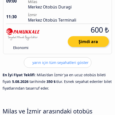
09:00
Milas
Merkez Otobüs Duragi
İzmir
11:30
Merkez Otobüs Terminali
600 ₺
Şimdi ara
Ekonomi
yarın için tüm seyahatleri göster
En İyi Fiyat Teklifi
: Milas'dan İzmir'ya en ucuz otobüs bileti
fiyatı
5.08.2026
tarihinde
350 ₺
'dur. Esnek seyahat edenler bilet
fiyatlarından tasarruf eder.
Milas ve İzmir arasındaki otobüs