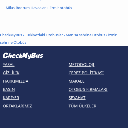
Milas-Bodrum Havaalanı - İzmir otobüs
CheckMyBus
›
Türkiye'daki Otobüsler
›
Manisa sehrine Otobüs
›
İzmir
sehrine Otobüs
YASAL
METODOLOJI
GIZLILIK
ÇEREZ POLITIKASI
HAKKIMIZDA
MAKALE
BASIN
OTOBÜS FIRMALARI
KARIYER
SEYAHAT
ORTAKLARIMIZ
TÜM ÜLKELER