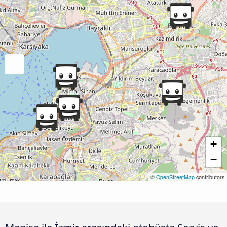
+
−
©
OpenStreetMap
contributors