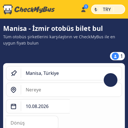
|
|
₺
TRY
Manisa - İzmir otobüs bilet bul
Tüm otobüs şirketlerini karşılaştırın ve CheckMyBus ile en
uygun fiyatı bulun
1