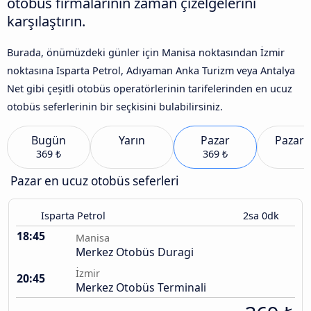
otobüs firmalarının zaman çizelgelerini
karşılaştırın.
Burada, önümüzdeki günler için Manisa noktasından İzmir
noktasına Isparta Petrol, Adıyaman Anka Turizm veya Antalya
Net gibi çeşitli otobüs operatörlerinin tarifelerinden en ucuz
otobüs seferlerinin bir seçkisini bulabilirsiniz.
Bugün
Yarın
Pazar
Pazart
369 ₺
369 ₺
Pazar en ucuz otobüs seferleri
Isparta Petrol
2sa 0dk
18:45
Manisa
Merkez Otobüs Duragi
İzmir
20:45
Merkez Otobüs Terminali