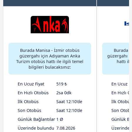
Burada Manisa - İzmir otobüs
Burada M
güzergahı için Adıyaman Anka
güzergahı iç
Turizm otobüs hattı ile ilgili temel
hattı ile
bilgileri bulacaksınız:
En Ucuz Fiyat
519 ₺
En Ucuz Fi
En Hızlı Otobüs
2sa 0dk
En Hızlı O
İlk Otobüs
Saat 12:10'de
İlk Otobü
Son Otobüs
Saat 12:10'de
Son Otob
Günlük Bağlantılar
1 Ø
Günlük Ba
Üzerinde bulundu
7.08.2026
Üzerinde 