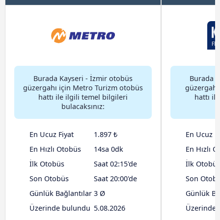
Burada Kayseri - İzmir otobüs
Burada K
güzergahı için Metro Turizm otobüs
güzergahı 
hattı ile ilgili temel bilgileri
hattı ile
bulacaksınız:
En Ucuz Fiyat
1.897 ₺
En Ucuz Fi
En Hızlı Otobüs
14sa 0dk
En Hızlı O
İlk Otobüs
Saat 02:15'de
İlk Otobü
Son Otobüs
Saat 20:00'de
Son Otob
Günlük Bağlantılar
3 Ø
Günlük Ba
Üzerinde bulundu
5.08.2026
Üzerinde 