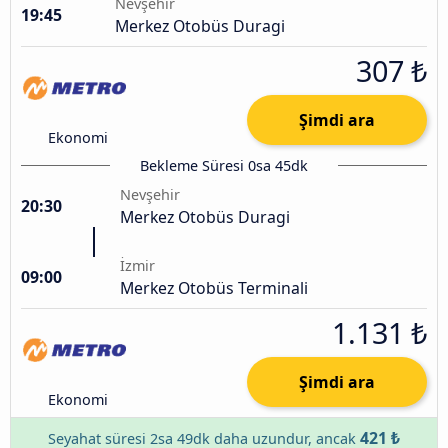
Nevşehir
19:45
Merkez Otobüs Duragi
307 ₺
Şimdi ara
Ekonomi
Bekleme Süresi 0sa 45dk
Nevşehir
20:30
Merkez Otobüs Duragi
İzmir
09:00
Merkez Otobüs Terminali
1.131 ₺
Şimdi ara
Ekonomi
421 ₺
Seyahat süresi 2sa 49dk daha uzundur, ancak