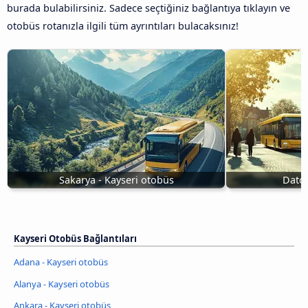
burada bulabilirsiniz. Sadece seçtiğiniz bağlantıya tıklayın ve
otobüs rotanızla ilgili tüm ayrıntıları bulacaksınız!
Sakarya - Kayseri otobüs
Datça
Kayseri Otobüs Bağlantıları
Adana - Kayseri otobüs
Alanya - Kayseri otobüs
Ankara - Kayseri otobüs