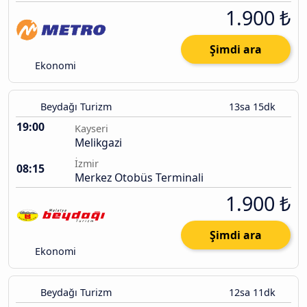
1.900 ₺
Şimdi ara
Ekonomi
Beydağı Turizm
13sa 15dk
19:00
Kayseri
Melikgazi
İzmir
08:15
Merkez Otobüs Terminali
1.900 ₺
Şimdi ara
Ekonomi
Beydağı Turizm
12sa 11dk