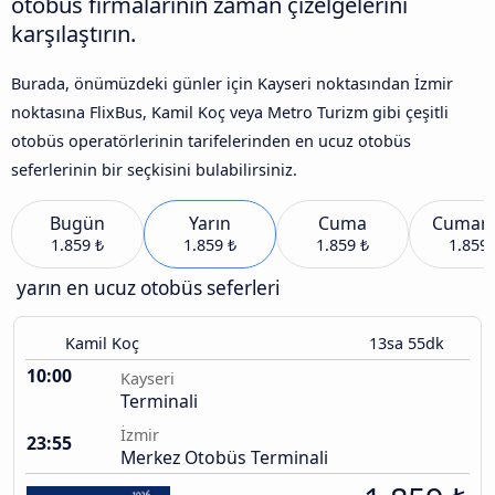
otobüs firmalarının zaman çizelgelerini
karşılaştırın.
Burada, önümüzdeki günler için Kayseri noktasından İzmir
noktasına FlixBus, Kamil Koç veya Metro Turizm gibi çeşitli
otobüs operatörlerinin tarifelerinden en ucuz otobüs
seferlerinin bir seçkisini bulabilirsiniz.
Bugün
Yarın
Cuma
Cumart
1.859 ₺
1.859 ₺
1.859 ₺
1.859 
yarın en ucuz otobüs seferleri
Kamil Koç
13sa 55dk
10:00
Kayseri
Terminali
İzmir
23:55
Merkez Otobüs Terminali