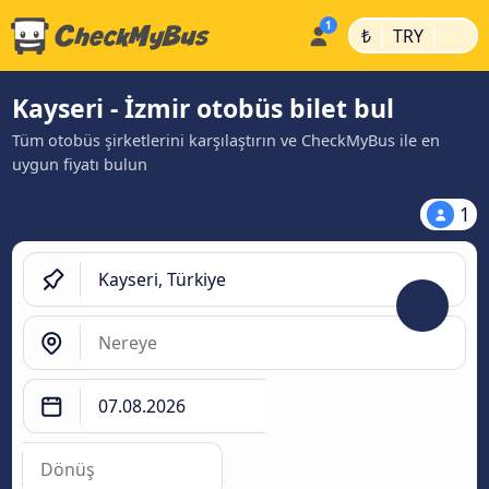
|
|
₺
TRY
Kayseri - İzmir otobüs bilet bul
Tüm otobüs şirketlerini karşılaştırın ve CheckMyBus ile en
uygun fiyatı bulun
1