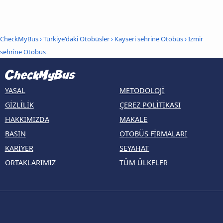
CheckMyBus
›
Türkiye'daki Otobüsler
›
Kayseri sehrine Otobüs
›
İzmir
sehrine Otobüs
YASAL
METODOLOJI
GIZLILIK
ÇEREZ POLITIKASI
HAKKIMIZDA
MAKALE
BASIN
OTOBÜS FIRMALARI
KARIYER
SEYAHAT
ORTAKLARIMIZ
TÜM ÜLKELER