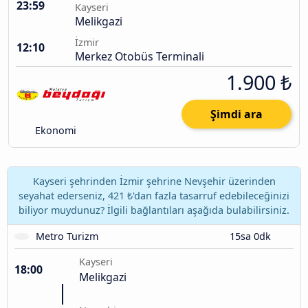
23:59
Kayseri
Melikgazi
İzmir
12:10
Merkez Otobüs Terminali
1.900 ₺
Şimdi ara
Ekonomi
Kayseri şehrinden İzmir şehrine Nevşehir üzerinden
seyahat ederseniz, 421 ₺'dan fazla tasarruf edebileceğinizi
biliyor muydunuz? İlgili bağlantıları aşağıda bulabilirsiniz.
Metro Turizm
15sa 0dk
Kayseri
18:00
Melikgazi