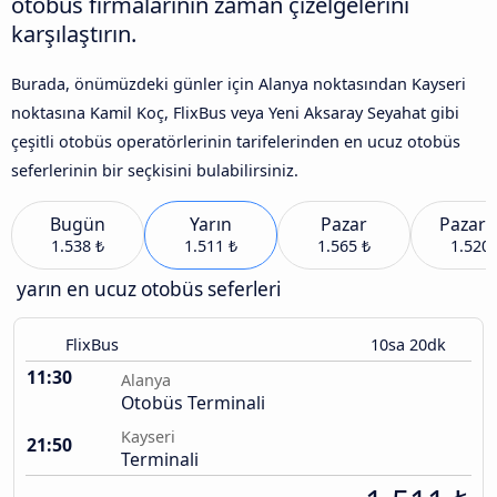
otobüs firmalarının zaman çizelgelerini
karşılaştırın.
Burada, önümüzdeki günler için Alanya noktasından Kayseri
noktasına Kamil Koç, FlixBus veya Yeni Aksaray Seyahat gibi
çeşitli otobüs operatörlerinin tarifelerinden en ucuz otobüs
seferlerinin bir seçkisini bulabilirsiniz.
Bugün
Yarın
Pazar
Pazart
1.538 ₺
1.511 ₺
1.565 ₺
1.520 
yarın en ucuz otobüs seferleri
FlixBus
10sa 20dk
11:30
Alanya
Otobüs Terminali
Kayseri
21:50
Terminali