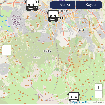
Alanya
Kayseri
+
−
©
OpenStreetMap
contributors