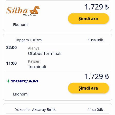
1.729 ₺
Şimdi ara
Ekonomi
Topçam Turizm
13sa 0dk
22:00
Alanya
Otobüs Terminali
Kayseri
11:00
Terminali
1.729 ₺
Şimdi ara
Ekonomi
Yükseller Aksaray Birlik
11sa 0dk