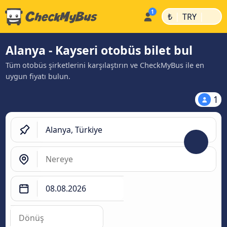
|
|
₺
TRY
Alanya - Kayseri otobüs bilet bul
Tüm otobüs şirketlerini karşılaştırın ve CheckMyBus ile en
uygun fiyatı bulun.
1