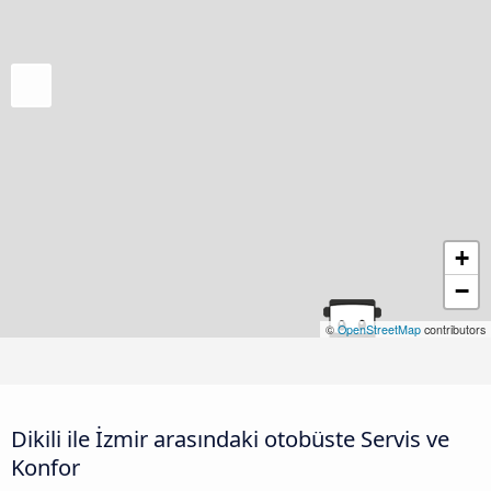
+
−
©
OpenStreetMap
contributors
Dikili ile İzmir arasındaki otobüste Servis ve
Konfor