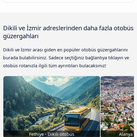
Dikili ve İzmir adreslerinden daha fazla otobüs
güzergahları
Dikili ve İzmir arası giden en popüler otobüs güzergahlarını
burada bulabilirsiniz. Sadece seçtiğiniz bağlantıya tıklayın ve
otobüs rotanızla ilgili tüm ayrıntıları bulacaksınız!
Fethiye - Dikili otobüs
Alanya Di