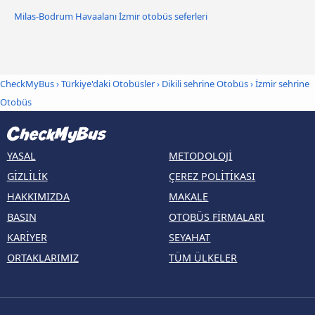
Milas-Bodrum Havaalanı İzmir otobüs seferleri
CheckMyBus
›
Türkiye'daki Otobüsler
›
Dikili sehrine Otobüs
›
İzmir sehrine
Otobüs
YASAL
METODOLOJI
GIZLILIK
ÇEREZ POLITIKASI
HAKKIMIZDA
MAKALE
BASIN
OTOBÜS FIRMALARI
KARIYER
SEYAHAT
ORTAKLARIMIZ
TÜM ÜLKELER