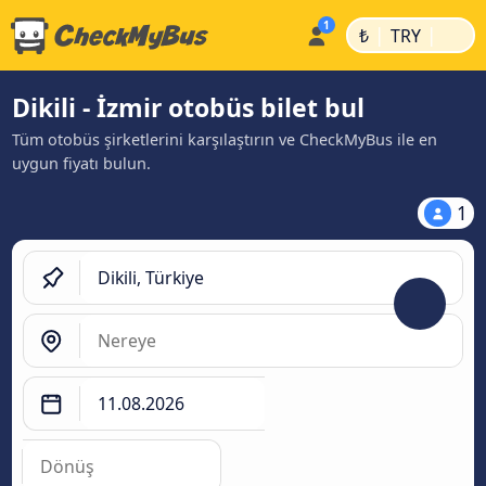
|
|
₺
TRY
Dikili - İzmir otobüs bilet bul
Tüm otobüs şirketlerini karşılaştırın ve CheckMyBus ile en
uygun fiyatı bulun.
1