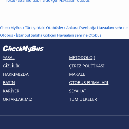
Tokat - İstanbul Sabiha Gökçen Havaalanı otobüs
CheckMyBus
›
Türkiye'daki Otobüsler
›
Ankara Esenboğa Havaalanı sehrine
Otobüs
›
İstanbul Sabiha Gökçen Havaalanı sehrine Otobüs
YASAL
METODOLOJI
GIZLILIK
ÇEREZ POLITIKASI
HAKKIMIZDA
MAKALE
BASIN
OTOBÜS FIRMALARI
KARIYER
SEYAHAT
ORTAKLARIMIZ
TÜM ÜLKELER