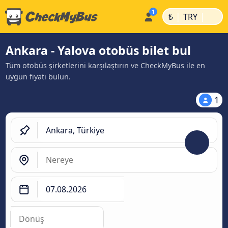
|
|
₺
TRY
Ankara - Yalova otobüs bilet bul
Tüm otobüs şirketlerini karşılaştırın ve CheckMyBus ile en
uygun fiyatı bulun.
1