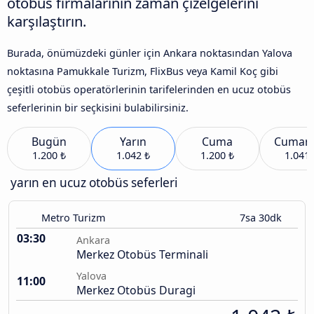
otobüs firmalarının zaman çizelgelerini
karşılaştırın.
Burada, önümüzdeki günler için Ankara noktasından Yalova
noktasına Pamukkale Turizm, FlixBus veya Kamil Koç gibi
çeşitli otobüs operatörlerinin tarifelerinden en ucuz otobüs
seferlerinin bir seçkisini bulabilirsiniz.
Bugün
Yarın
Cuma
Cumart
1.200 ₺
1.042 ₺
1.200 ₺
1.041 
yarın en ucuz otobüs seferleri
Metro Turizm
7sa 30dk
03:30
Ankara
Merkez Otobüs Terminali
Yalova
11:00
Merkez Otobüs Duragi