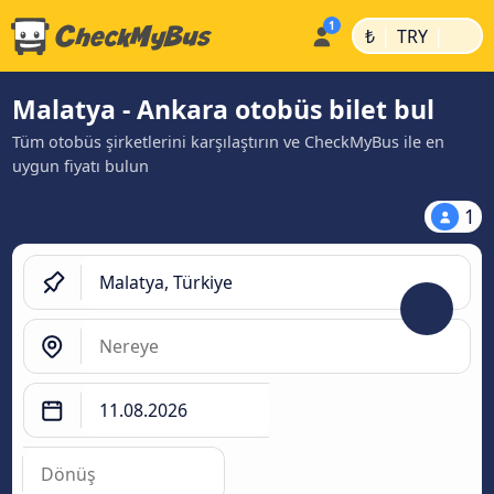
|
|
₺
TRY
Malatya - Ankara otobüs bilet bul
Tüm otobüs şirketlerini karşılaştırın ve CheckMyBus ile en
uygun fiyatı bulun
1