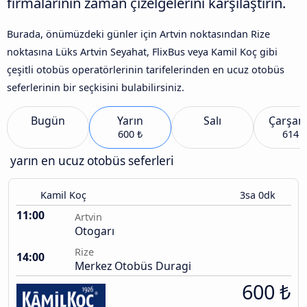
firmalarının zaman çizelgelerini karşılaştırın.
Burada, önümüzdeki günler için Artvin noktasından Rize
noktasına Lüks Artvin Seyahat, FlixBus veya Kamil Koç gibi
çeşitli otobüs operatörlerinin tarifelerinden en ucuz otobüs
seferlerinin bir seçkisini bulabilirsiniz.
Bugün
Yarın
Salı
Çarşa
600 ₺
614 ₺
yarın en ucuz otobüs seferleri
Kamil Koç
3sa 0dk
11:00
Artvin
Otogarı
Rize
14:00
Merkez Otobüs Duragi
600 ₺