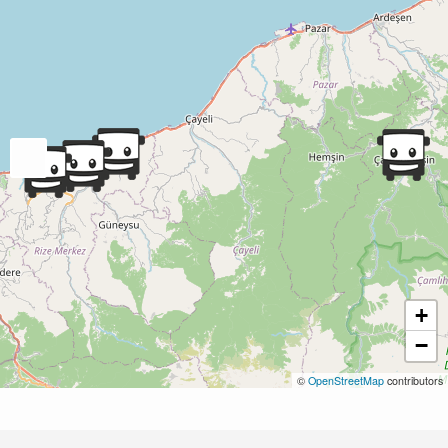
+
−
©
OpenStreetMap
contributors