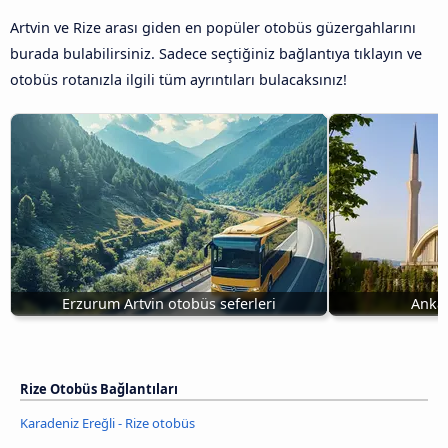
Artvin ve Rize arası giden en popüler otobüs güzergahlarını
burada bulabilirsiniz. Sadece seçtiğiniz bağlantıya tıklayın ve
otobüs rotanızla ilgili tüm ayrıntıları bulacaksınız!
Erzurum Artvin otobüs seferleri
Ankar
Rize Otobüs Bağlantıları
Karadeniz Ereğli - Rize otobüs