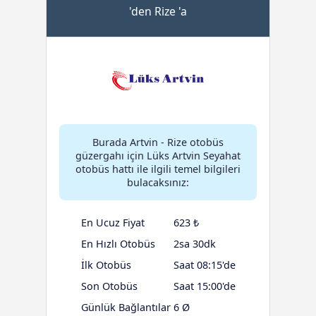
'den Rize 'a
Burada Artvin - Rize otobüs
güzergahı için Lüks Artvin Seyahat
otobüs hattı ile ilgili temel bilgileri
bulacaksınız:
En Ucuz Fiyat
623 ₺
En Hızlı Otobüs
2sa 30dk
İlk Otobüs
Saat 08:15'de
Son Otobüs
Saat 15:00'de
Günlük Bağlantılar
6 Ø