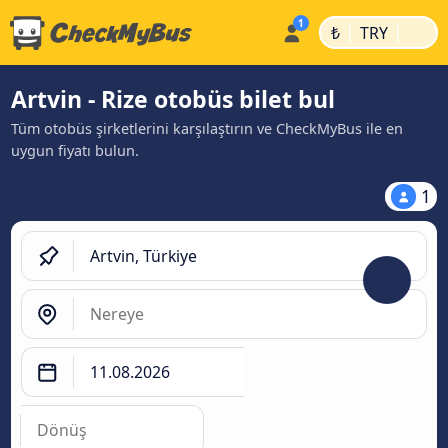
|
|
₺
TRY
Artvin - Rize otobüs bilet bul
Tüm otobüs şirketlerini karşılaştırın ve CheckMyBus ile en
uygun fiyatı bulun.
1