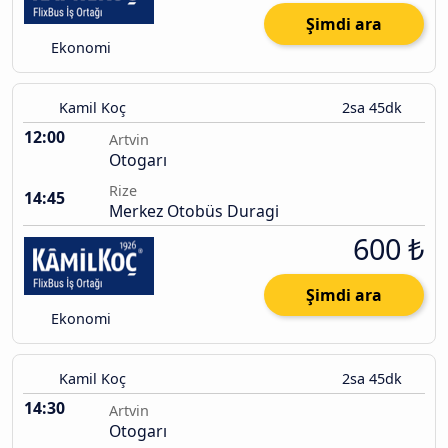
Şimdi ara
Ekonomi
Kamil Koç
2sa 45dk
12:00
Artvin
Otogarı
Rize
14:45
Merkez Otobüs Duragi
600 ₺
Şimdi ara
Ekonomi
Kamil Koç
2sa 45dk
14:30
Artvin
Otogarı