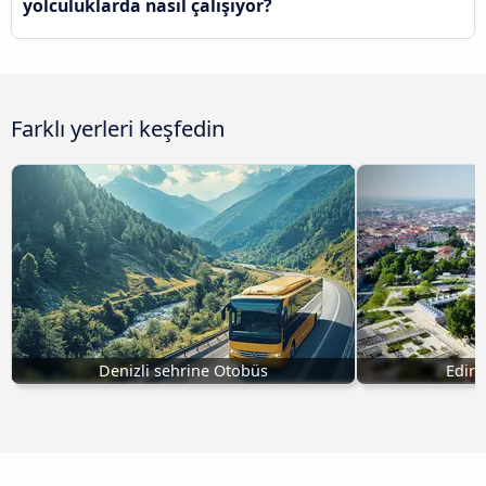
yolculuklarda nasıl çalışıyor?
Farklı yerleri keşfedin
Denizli sehrine Otobüs
Edirn