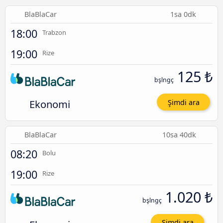
BlaBlaCar
1sa 0dk
18:00
Trabzon
19:00
Rize
125 ₺
bşlngç
Ekonomi
Şimdi ara
BlaBlaCar
10sa 40dk
08:20
Bolu
19:00
Rize
1.020 ₺
bşlngç
Şimdi ara