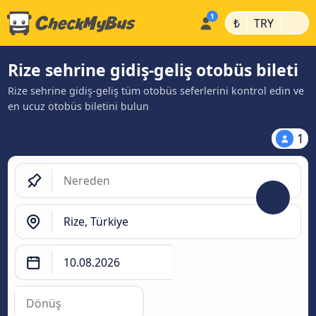
|
|
₺
TRY
Rize sehrine gidiş-geliş otobüs bileti
Rize sehrine gidiş-geliş tüm otobüs seferlerini kontrol edin ve
en ucuz otobüs biletini bulun
1