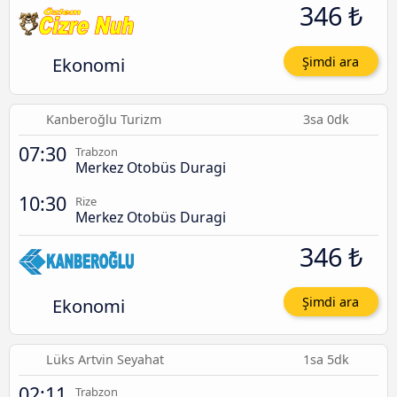
346 ₺
Ekonomi
Şimdi ara
Kanberoğlu Turizm
3sa 0dk
07:30
Trabzon
Merkez Otobüs Duragi
10:30
Rize
Merkez Otobüs Duragi
346 ₺
Ekonomi
Şimdi ara
Lüks Artvin Seyahat
1sa 5dk
02:11
Trabzon