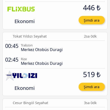
446 ₺
Ekonomi
Şimdi ara
Tokat Yıldızı Seyahat
2sa 0dk
00:45
Trabzon
Merkez Otobüs Duragi
02:45
Rize
Merkez Otobüs Duragi
519 ₺
Ekonomi
Şimdi ara
Cesur Bingöl Seyahat
3sa 0dk