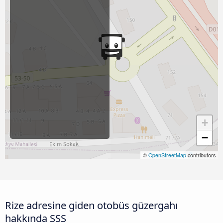
+
−
©
OpenStreetMap
contributors
Rize adresine giden otobüs güzergahı
hakkında SSS