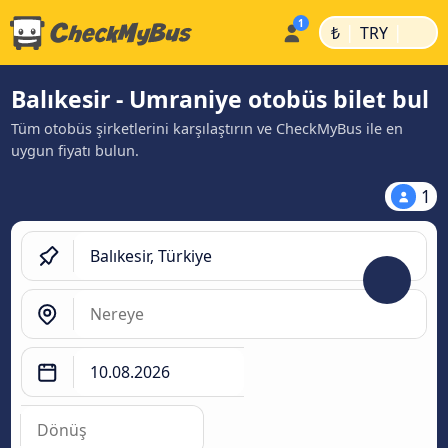
|
|
₺
TRY
Balıkesir - Umraniye otobüs bilet bul
Tüm otobüs şirketlerini karşılaştırın ve CheckMyBus ile en
uygun fiyatı bulun.
1