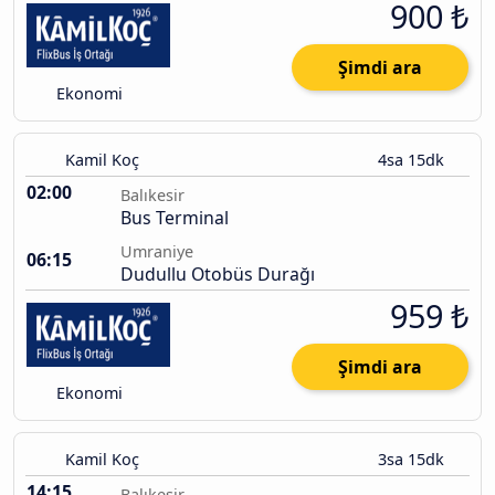
900 ₺
Şimdi ara
Ekonomi
Kamil Koç
4sa 15dk
02:00
Balıkesir
Bus Terminal
Umraniye
06:15
Dudullu Otobüs Durağı
959 ₺
Şimdi ara
Ekonomi
Kamil Koç
3sa 15dk
14:15
Balıkesir