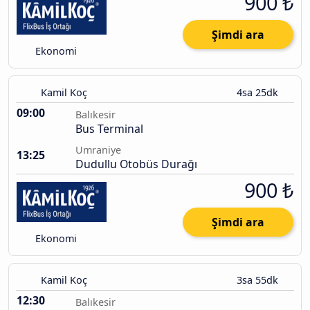
900 ₺
Şimdi ara
Ekonomi
Kamil Koç
4sa 25dk
09:00
Balıkesir
Bus Terminal
Umraniye
13:25
Dudullu Otobüs Durağı
900 ₺
Şimdi ara
Ekonomi
Kamil Koç
3sa 55dk
12:30
Balıkesir