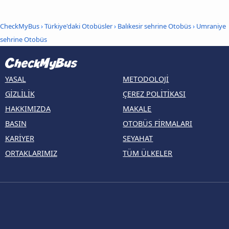
CheckMyBus
›
Türkiye'daki Otobüsler
›
Balıkesir sehrine Otobüs
›
Umraniye
sehrine Otobüs
YASAL
METODOLOJI
GIZLILIK
ÇEREZ POLITIKASI
HAKKIMIZDA
MAKALE
BASIN
OTOBÜS FIRMALARI
KARIYER
SEYAHAT
ORTAKLARIMIZ
TÜM ÜLKELER