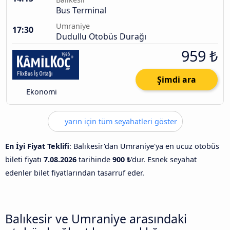
Bus Terminal
Umraniye
17:30
Dudullu Otobüs Durağı
959 ₺
Şimdi ara
Ekonomi
yarın için tüm seyahatleri göster
En İyi Fiyat Teklifi
: Balıkesir'dan Umraniye'ya en ucuz otobüs
bileti fiyatı
7.08.2026
tarihinde
900 ₺
'dur. Esnek seyahat
edenler bilet fiyatlarından tasarruf eder.
Balıkesir ve Umraniye arasındaki