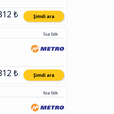
312 ₺
Şimdi ara
5sa 0dk
312 ₺
Şimdi ara
6sa 0dk