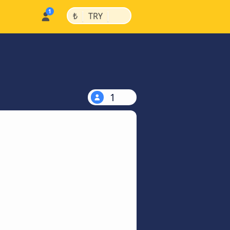
|
|
₺
TRY
1