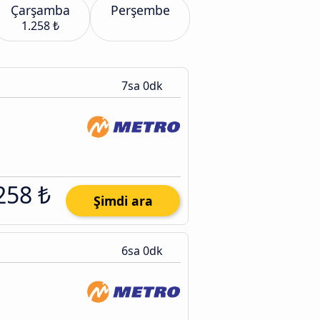
Çarşamba
Perşembe
1.258 ₺
7sa 0dk
258 ₺
Şimdi ara
6sa 0dk