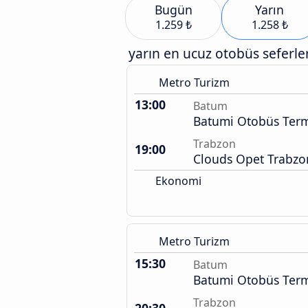
Bugün
Yarın
1.259 ₺
1.258 ₺
yarın en ucuz otobüs seferler
Metro Turizm
13:00
Batum
Batumi Otobüs Term
Trabzon
19:00
Clouds Opet Trabzo
Ekonomi
Metro Turizm
15:30
Batum
Batumi Otobüs Term
Trabzon