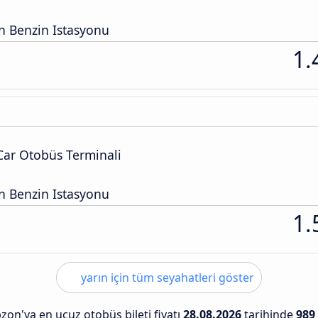
n Benzin Istasyonu
1.
Car Otobüs Terminali
n Benzin Istasyonu
1.
yarın için tüm seyahatleri göster
zon'ya en ucuz otobüs bileti fiyatı
28.08.2026
tarihinde
989