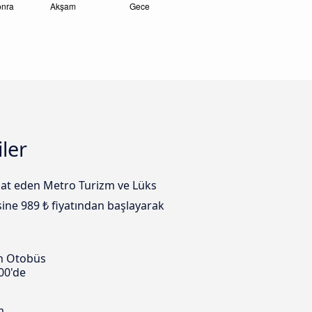
ler
hat eden Metro Turizm ve Lüks
sine 989 ₺ fiyatından başlayarak
n Otobüs
00'de
m