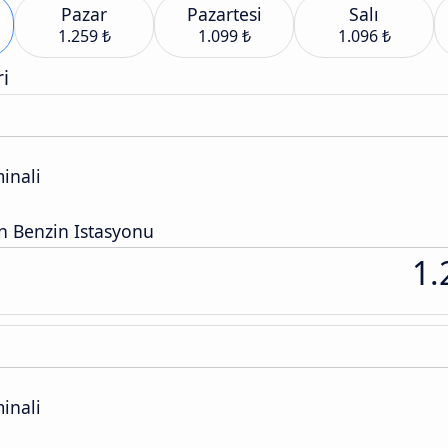
Pazar
Pazartesi
Salı
1.259 ₺
1.099 ₺
1.096 ₺
i
inali
n Benzin Istasyonu
1.
inali