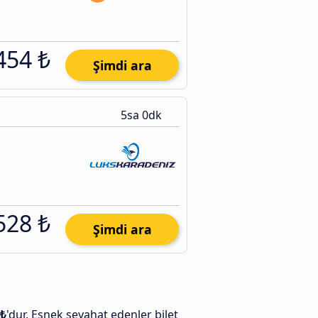
454 ₺
Şimdi ara
5sa 0dk
528 ₺
Şimdi ara
 ₺
'dur. Esnek seyahat edenler bilet