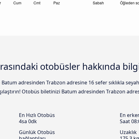
rasındaki otobüsler hakkında bilgi
e Batum adresinden Trabzon adresine 16 sefer sıklıkla seya
rşılaştırın! Otobüs biletinizi Batum adresinden Trabzon adre
En Hızlı Otobüs
En erke
4sa 0dk
Saat 08:
Günlük Otobüs
Uzaklık
bağlantıları
175,3 k