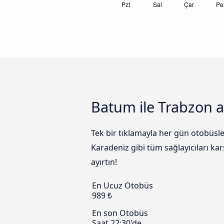
Batum ile Trabzon a
Tek bir tıklamayla her gün otobüsl
Karadeniz gibi tüm sağlayıcıları ka
ayırtın!
En Ucuz Otobüs
989 ₺
En son Otobüs
Saat 22:30'de