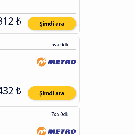
312 ₺
Şimdi ara
6sa 0dk
432 ₺
Şimdi ara
7sa 0dk