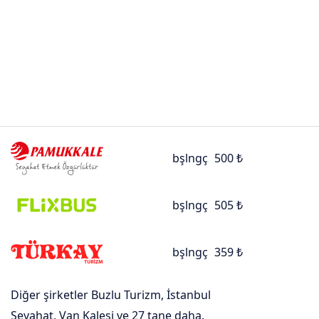
bşlngç
500 ₺
bşlngç
505 ₺
bşlngç
359 ₺
Diğer şirketler Buzlu Turizm, İstanbul
Seyahat, Van Kalesi ve 27 tane daha.