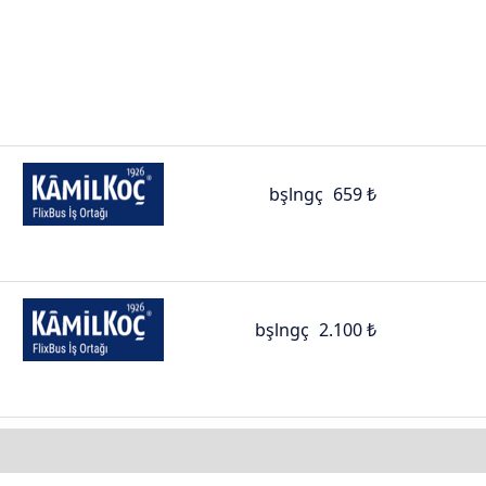
bşlngç
659 ₺
bşlngç
2.100 ₺