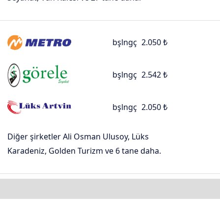
bşlngç
2.050 ₺
bşlngç
2.542 ₺
bşlngç
2.050 ₺
Diğer şirketler Ali Osman Ulusoy, Lüks
Karadeniz, Golden Turizm ve 6 tane daha.