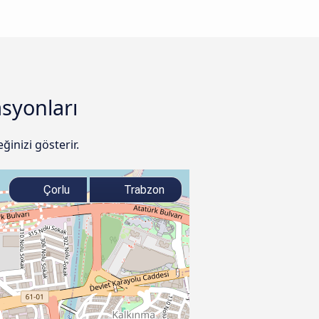
asyonları
inizi gösterir.
Çorlu
Trabzon