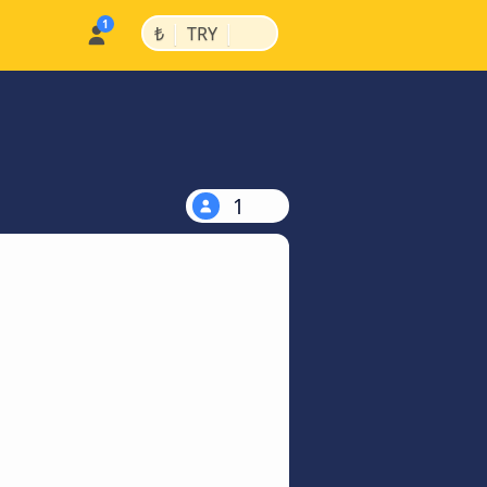
|
|
₺
TRY
1