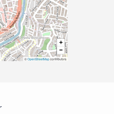
+
−
©
OpenStreetMap
contributors
r