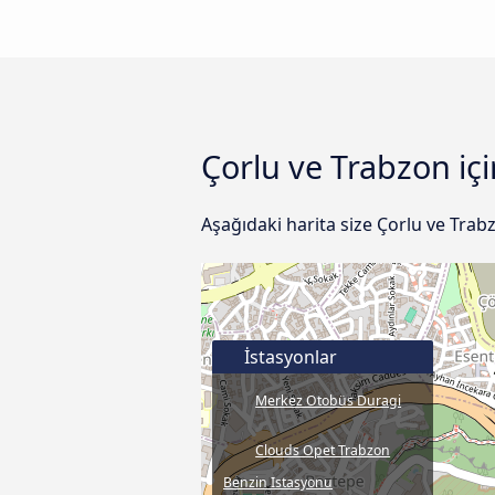
Çorlu ve Trabzon içi
Aşağıdaki harita size Çorlu ve Trab
İstasyonlar
Merkez Otobüs Duragi
Clouds Opet Trabzon
Benzin Istasyonu