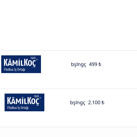
bşlngç
499 ₺
bşlngç
2.100 ₺