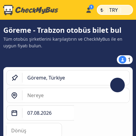
|
|
₺
TRY
Göreme - Trabzon otobüs bilet bul
Tüm otobüs şirketlerini karşılaştırın ve CheckMyBus ile en
uygun fiyatı bulun.
1