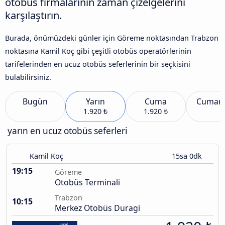
otobüs firmalarının zaman çizelgelerini
karşılaştırın.
Burada, önümüzdeki günler için Göreme noktasından Trabzon
noktasına Kamil Koç gibi çeşitli otobüs operatörlerinin
tarifelerinden en ucuz otobüs seferlerinin bir seçkisini
bulabilirsiniz.
Bugün
Yarın
Cuma
Cumart
1.920 ₺
1.920 ₺
yarın en ucuz otobüs seferleri
Kamil Koç
15sa 0dk
19:15
Göreme
Otobüs Terminali
Trabzon
10:15
Merkez Otobüs Duragi