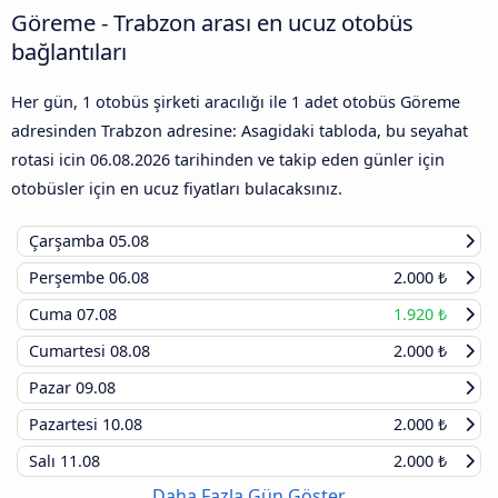
Göreme - Trabzon arası en ucuz otobüs
bağlantıları
Her gün, 1 otobüs şirketi aracılığı ile 1 adet otobüs Göreme
adresinden Trabzon adresine: Asagidaki tabloda, bu seyahat
rotasi icin
06.08.2026
tarihinden ve takip eden günler için
otobüsler için en ucuz fiyatları bulacaksınız.
Çarşamba
05.08
Perşembe
06.08
2.000 ₺
Cuma
07.08
1.920 ₺
Cumartesi
08.08
2.000 ₺
Pazar
09.08
Pazartesi
10.08
2.000 ₺
Salı
11.08
2.000 ₺
Daha Fazla Gün Göster