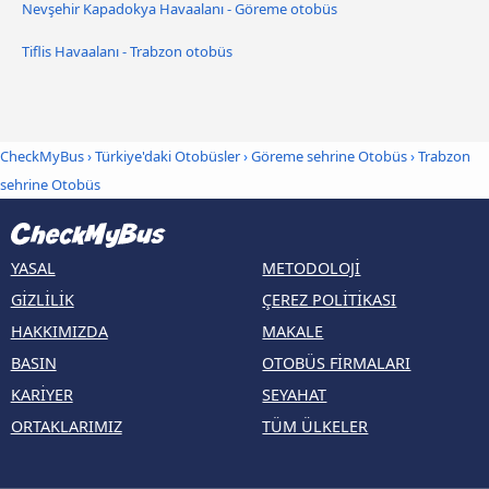
Nevşehir Kapadokya Havaalanı - Göreme otobüs
Tiflis Havaalanı - Trabzon otobüs
CheckMyBus
›
Türkiye'daki Otobüsler
›
Göreme sehrine Otobüs
›
Trabzon
sehrine Otobüs
YASAL
METODOLOJI
GIZLILIK
ÇEREZ POLITIKASI
HAKKIMIZDA
MAKALE
BASIN
OTOBÜS FIRMALARI
KARIYER
SEYAHAT
ORTAKLARIMIZ
TÜM ÜLKELER