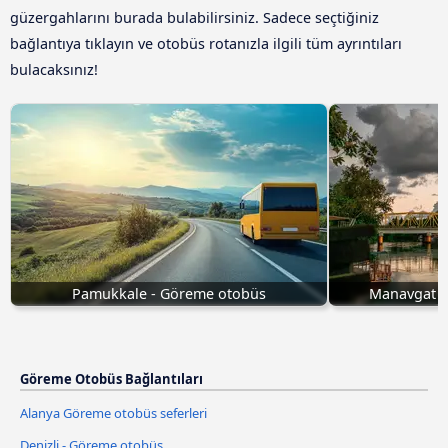
güzergahlarını burada bulabilirsiniz. Sadece seçtiğiniz
bağlantıya tıklayın ve otobüs rotanızla ilgili tüm ayrıntıları
bulacaksınız!
Pamukkale - Göreme otobüs
Manavgat G
Göreme Otobüs Bağlantıları
Alanya Göreme otobüs seferleri
Denizli - Göreme otobüs