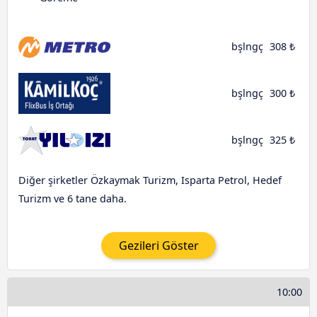
bşlngç
308 ₺
bşlngç
300 ₺
bşlngç
325 ₺
Diğer şirketler Özkaymak Turizm, Isparta Petrol, Hedef
Turizm ve 6 tane daha.
Gezileri Göster
10:00