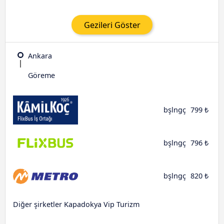
Gezileri Göster
Ankara
Göreme
bşlngç
799 ₺
bşlngç
796 ₺
bşlngç
820 ₺
Diğer şirketler Kapadokya Vip Turizm