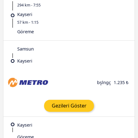
294 km - 7:55
Kayseri
57 km - 1:15
Göreme
Samsun
Kayseri
bşlngç
1.235 ₺
Gezileri Göster
Kayseri
Göreme