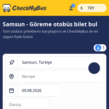
|
|
₺
TRY
Samsun - Göreme otobüs bilet bul
Tüm otobüs şirketlerini karşılaştırın ve CheckMyBus ile en
uygun fiyatı bulun
1