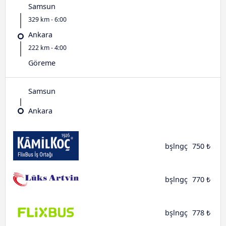
Samsun
329 km - 6:00
Ankara
222 km - 4:00
Göreme
Samsun
Ankara
bşlngç
750 ₺
bşlngç
770 ₺
bşlngç
778 ₺