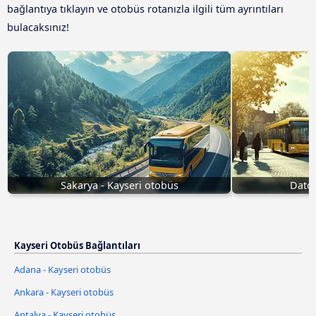
bağlantıya tıklayın ve otobüs rotanızla ilgili tüm ayrıntıları
bulacaksınız!
Sakarya - Kayseri otobüs
Datça
Kayseri Otobüs Bağlantıları
Adana - Kayseri otobüs
Ankara - Kayseri otobüs
Antalya - Kayseri otobüs