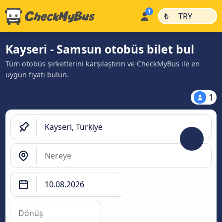
|
|
₺
TRY
Kayseri - Samsun otobüs bilet bul
Tüm otobüs şirketlerini karşılaştırın ve CheckMyBus ile en
uygun fiyatı bulun.
1