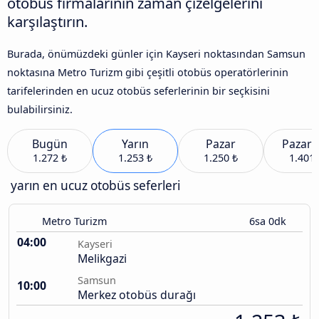
otobüs firmalarının zaman çizelgelerini
karşılaştırın.
Burada, önümüzdeki günler için Kayseri noktasından Samsun
noktasına Metro Turizm gibi çeşitli otobüs operatörlerinin
tarifelerinden en ucuz otobüs seferlerinin bir seçkisini
bulabilirsiniz.
Bugün
Yarın
Pazar
Pazart
1.272 ₺
1.253 ₺
1.250 ₺
1.401 
yarın en ucuz otobüs seferleri
Metro Turizm
6sa 0dk
04:00
Kayseri
Melikgazi
Samsun
10:00
Merkez otobüs durağı