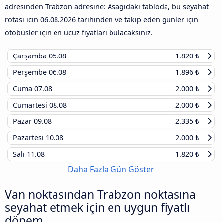
adresinden Trabzon adresine: Asagidaki tabloda, bu seyahat
rotasi icin
06.08.2026
tarihinden ve takip eden günler için
otobüsler için en ucuz fiyatları bulacaksınız.
Çarşamba
05.08
1.820 ₺
Perşembe
06.08
1.896 ₺
Cuma
07.08
2.000 ₺
Cumartesi
08.08
2.000 ₺
Pazar
09.08
2.335 ₺
Pazartesi
10.08
2.000 ₺
Salı
11.08
1.820 ₺
Daha Fazla Gün Göster
Van noktasından Trabzon noktasına
seyahat etmek için en uygun fiyatlı
dönem