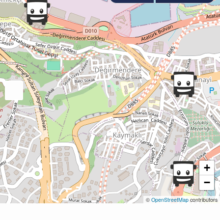
+
−
©
OpenStreetMap
contributors