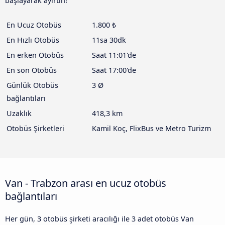
başlayarak ayırtın!
En Ucuz Otobüs
1.800 ₺
En Hızlı Otobüs
11sa 30dk
En erken Otobüs
Saat 11:01'de
En son Otobüs
Saat 17:00'de
Günlük Otobüs
3 Ø
bağlantıları
Uzaklık
418,3 km
Otobüs Şirketleri
Kamil Koç, FlixBus ve Metro Turizm
Van - Trabzon arası en ucuz otobüs
bağlantıları
Her gün, 3 otobüs şirketi aracılığı ile 3 adet otobüs Van