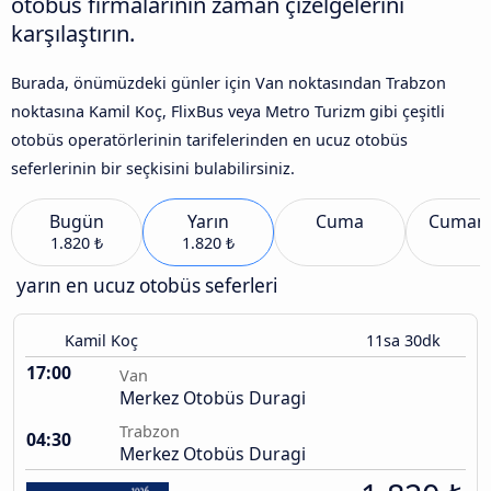
otobüs firmalarının zaman çizelgelerini
karşılaştırın.
Burada, önümüzdeki günler için Van noktasından Trabzon
noktasına Kamil Koç, FlixBus veya Metro Turizm gibi çeşitli
otobüs operatörlerinin tarifelerinden en ucuz otobüs
seferlerinin bir seçkisini bulabilirsiniz.
Bugün
Yarın
Cuma
Cumart
1.820 ₺
1.820 ₺
yarın en ucuz otobüs seferleri
Kamil Koç
11sa 30dk
17:00
Van
Merkez Otobüs Duragi
Trabzon
04:30
Merkez Otobüs Duragi