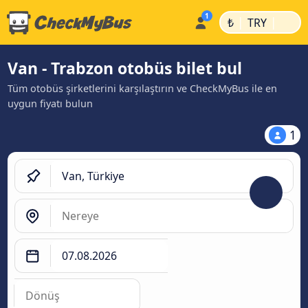
|
|
₺
TRY
Van - Trabzon otobüs bilet bul
Tüm otobüs şirketlerini karşılaştırın ve CheckMyBus ile en
uygun fiyatı bulun
1