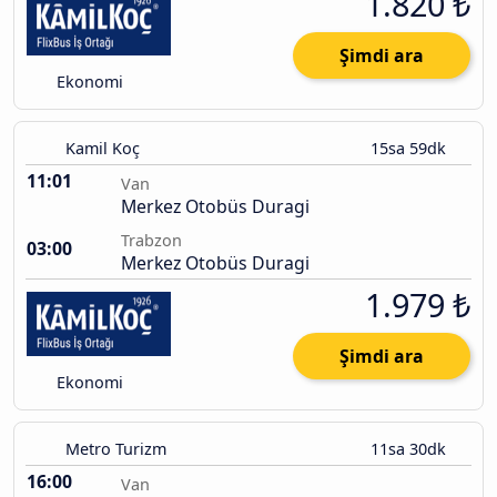
1.820 ₺
Şimdi ara
Ekonomi
Kamil Koç
15sa 59dk
11:01
Van
Merkez Otobüs Duragi
Trabzon
03:00
Merkez Otobüs Duragi
1.979 ₺
Şimdi ara
Ekonomi
Metro Turizm
11sa 30dk
16:00
Van