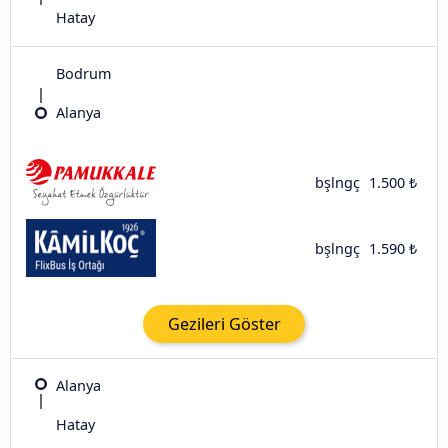
Hatay
Bodrum
Alanya
bşlngç
1.500 ₺
bşlngç
1.590 ₺
Gezileri Göster
Alanya
Hatay