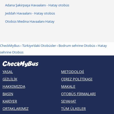
Adana Şakirpaşa Havaalanı - Hatay otobüs
Jeddah Havaalanı - Hatay otobüs
Otobüs Medina Havaalanı Hatay
CheckMyBus
›
Türkiye'daki Otobüsler
›
Bodrum sehrine Otobüs
›
Hatay
sehrine Otobüs
YASAL
METODOLOJI
GIZLILIK
ÇEREZ POLITIKASI
HAKKIMIZDA
MAKALE
BASIN
OTOBÜS FIRMALARI
KARIYER
SEYAHAT
ORTAKLARIMIZ
TÜM ÜLKELER