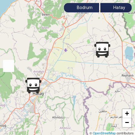
Bodrum
Hatay
+
−
©
OpenStreetMap
contributors