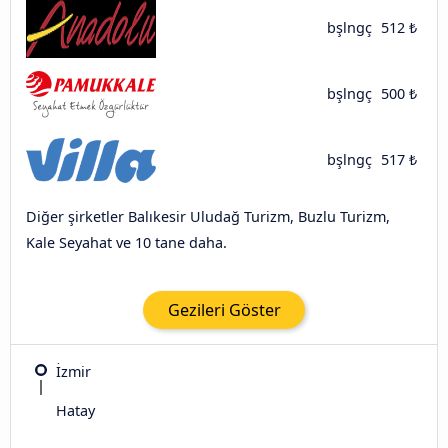
bşlngç
512 ₺
bşlngç
500 ₺
bşlngç
517 ₺
Diğer şirketler Balıkesir Uludağ Turizm, Buzlu Turizm,
Kale Seyahat ve 10 tane daha.
Gezileri Göster
İzmir
Hatay