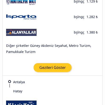
bşlngç
1.129 ₺
bşlngç
1.282 ₺
bşlngç
1.380 ₺
Diğer şirketler Güney Akdeniz Seyahat, Metro Turizm,
Pamukkale Turizm
Gezileri Göster
Antalya
Hatay