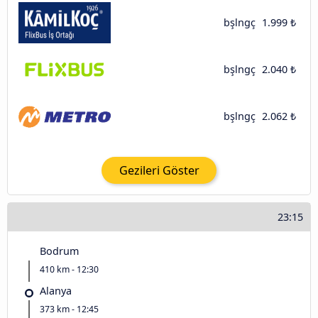
bşlngç
1.999 ₺
bşlngç
2.040 ₺
bşlngç
2.062 ₺
Gezileri Göster
23:15
Bodrum
410 km - 12:30
Alanya
373 km - 12:45