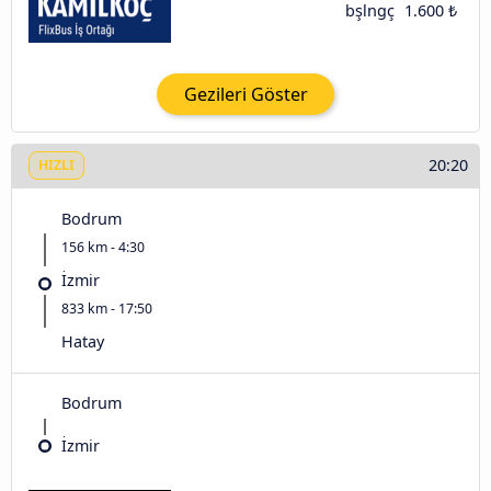
bşlngç
1.600 ₺
Gezileri Göster
20:20
HIZLI
Bodrum
156 km - 4:30
İzmir
833 km - 17:50
Hatay
Bodrum
İzmir