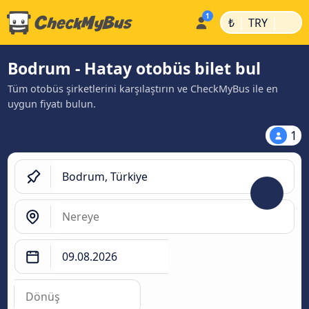
|
|
₺
TRY
Bodrum - Hatay otobüs bilet bul
Tüm otobüs şirketlerini karşılaştırın ve CheckMyBus ile en
uygun fiyatı bulun.
1