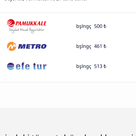
bşlngç
500 ₺
bşlngç
461 ₺
bşlngç
513 ₺