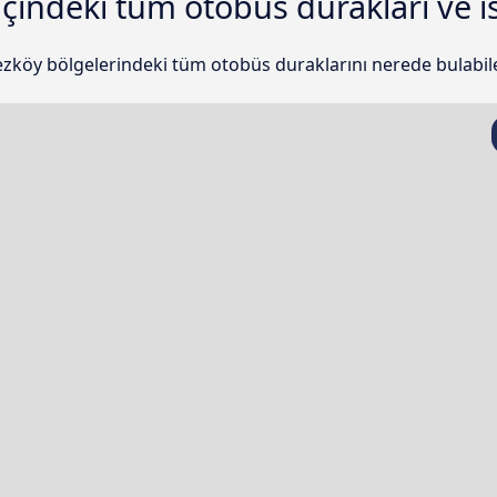
çindeki tüm otobüs durakları ve i
ezköy bölgelerindeki tüm otobüs duraklarını nerede bulabile