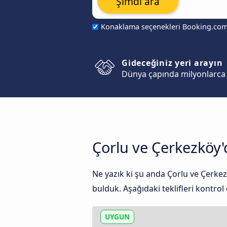
Şimdi ara
Konaklama seçenekleri Booking.co
Gideceğiniz yeri arayın
Dünya çapında milyonlarca 
Çorlu ve Çerkezköy'
Ne yazık ki şu anda Çorlu ve Çerkez
bulduk. Aşağıdaki teklifleri kontrol 
UYGUN