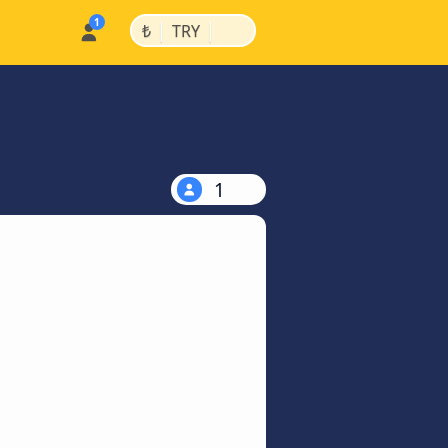
|
|
₺
TRY
1