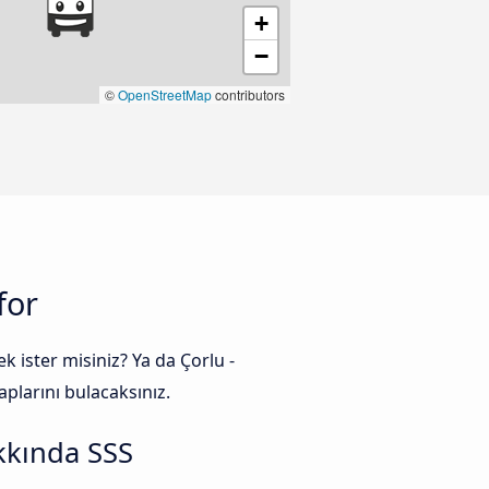
+
−
©
OpenStreetMap
contributors
for
 ister misiniz? Ya da Çorlu -
plarını bulacaksınız.
kkında SSS