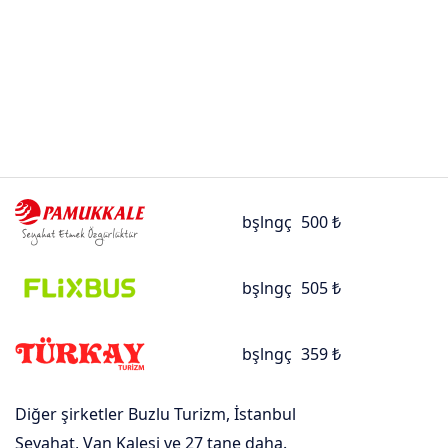
bşlngç
500 ₺
bşlngç
505 ₺
bşlngç
359 ₺
Diğer şirketler Buzlu Turizm, İstanbul
Seyahat, Van Kalesi ve 27 tane daha.