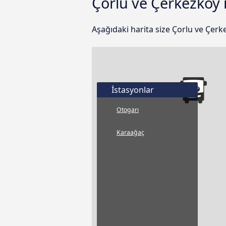
Çorlu ve Çerkezköy i
Aşağıdaki harita size Çorlu ve Çerk
İstasyonlar
Otogarı
Karaağaç