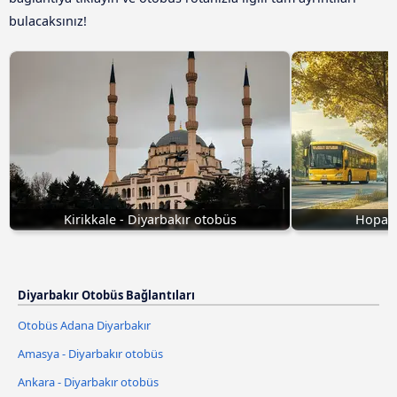
bulacaksınız!
Kirikkale - Diyarbakır otobüs
Hopa -
Diyarbakır Otobüs Bağlantıları
Otobüs Adana Diyarbakır
Amasya - Diyarbakır otobüs
Ankara - Diyarbakır otobüs