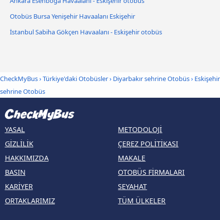
Ankara Esenboğa Havaalanı - Eskişehir otobüs
Otobüs Bursa Yenişehir Havaalanı Eskişehir
İstanbul Sabiha Gökçen Havaalanı - Eskişehir otobüs
CheckMyBus
›
Türkiye'daki Otobüsler
›
Diyarbakır sehrine Otobüs
›
Eskişehir
sehrine Otobüs
YASAL
METODOLOJI
GIZLILIK
ÇEREZ POLITIKASI
HAKKIMIZDA
MAKALE
BASIN
OTOBÜS FIRMALARI
KARIYER
SEYAHAT
ORTAKLARIMIZ
TÜM ÜLKELER