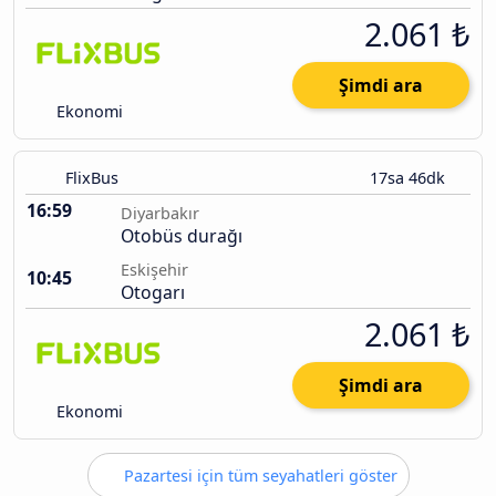
2.061 ₺
Şimdi ara
Ekonomi
FlixBus
17sa 46dk
16:59
Diyarbakır
Otobüs durağı
Eskişehir
10:45
Otogarı
2.061 ₺
Şimdi ara
Ekonomi
Pazartesi için tüm seyahatleri göster