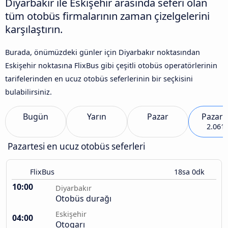
Diyarbakır ile Eskişehir arasında seferi olan
tüm otobüs firmalarının zaman çizelgelerini
karşılaştırın.
Burada, önümüzdeki günler için Diyarbakır noktasından
Eskişehir noktasına FlixBus gibi çeşitli otobüs operatörlerinin
tarifelerinden en ucuz otobüs seferlerinin bir seçkisini
bulabilirsiniz.
Bugün
Yarın
Pazar
Pazart
2.061 
Pazartesi en ucuz otobüs seferleri
FlixBus
18sa 0dk
10:00
Diyarbakır
Otobüs durağı
Eskişehir
04:00
Otogarı