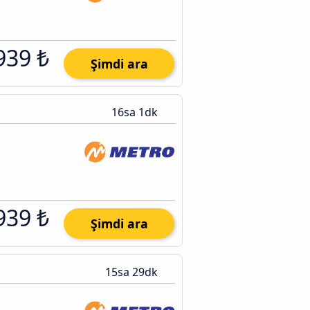
939 ₺
Şimdi ara
16sa 1dk
939 ₺
Şimdi ara
15sa 29dk