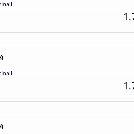
inali
1.
ğı
inali
1.
ğı