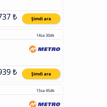
737 ₺
Şimdi ara
14sa 30dk
939 ₺
Şimdi ara
15sa 45dk