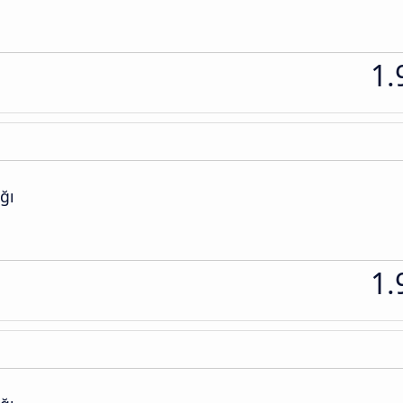
1.
ğı
1.