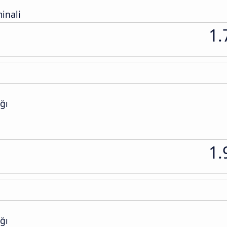
inali
1.
ğı
1.
ğı