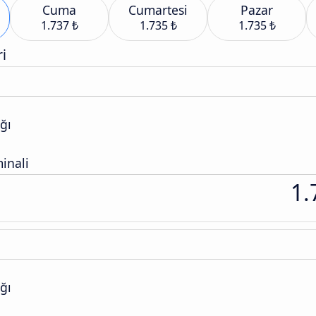
Cuma
Cumartesi
Pazar
1.737 ₺
1.735 ₺
1.735 ₺
i
ğı
inali
1.
ğı