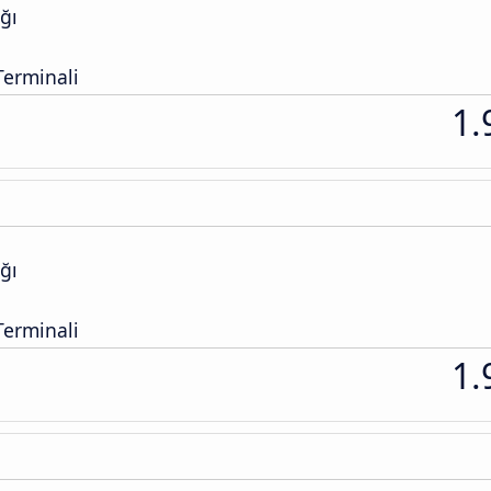
ğı
erminali
1.
ğı
erminali
1.