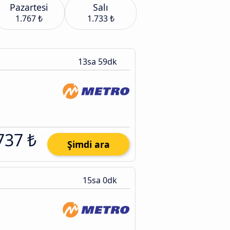
Pazartesi
Salı
1.767 ₺
1.733 ₺
13sa 59dk
737 ₺
Şimdi ara
15sa 0dk