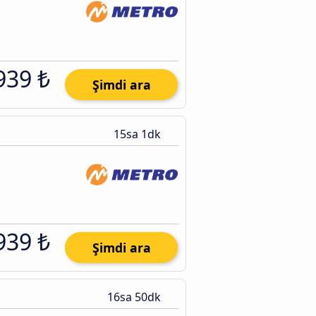
939 ₺
Şimdi ara
15sa 1dk
939 ₺
Şimdi ara
16sa 50dk