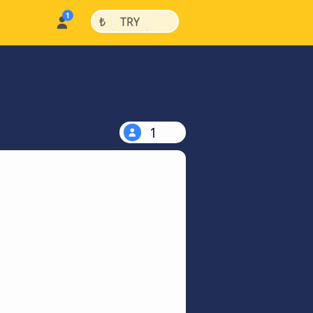
|
|
₺
TRY
1