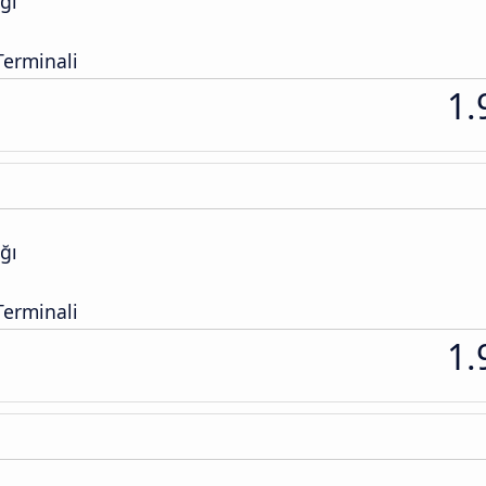
ğı
erminali
1.
ğı
erminali
1.