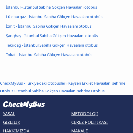
İstanbul - İstanbul Sabiha Gökçen Havaalanı otobüs
Lüleburgaz - İstanbul Sabiha Gökçen Havaalanı otobüs
İzmit - İstanbul Sabiha Gökçen Havaalanı otobüs
Şanghay - İstanbul Sabiha Gökçen Havaalanı otobüs
Tekirdağ - İstanbul Sabiha Gökçen Havaalanı otobüs
Tokat - İstanbul Sabiha Gökçen Havaalanı otobüs
CheckMyBus
›
Türkiye'daki Otobüsler
›
Kayseri Erkilet Havaalanı sehrine
Otobüs
›
İstanbul Sabiha Gökçen Havaalanı sehrine Otobüs
YASAL
METODOLOJI
GIZLILIK
ÇEREZ POLITIKASI
HAKKIMIZDA
MAKALE