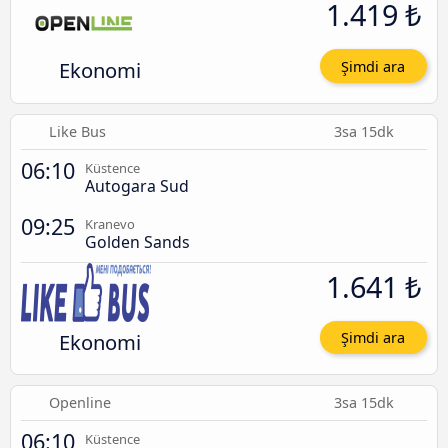
1.419 ₺
Ekonomi
Şimdi ara
Like Bus
3sa 15dk
06:10
Küstence
Autogara Sud
09:25
Kranevo
Golden Sands
1.641 ₺
Ekonomi
Şimdi ara
Openline
3sa 15dk
06:10
Küstence