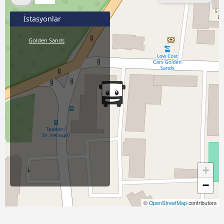
İstasyonlar
Golden Sands
+
−
©
OpenStreetMap
contributors