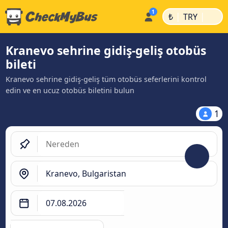
|
|
₺
TRY
Kranevo sehrine gidiş-geliş otobüs
bileti
Kranevo sehrine gidiş-geliş tüm otobüs seferlerini kontrol
edin ve en ucuz otobüs biletini bulun
1