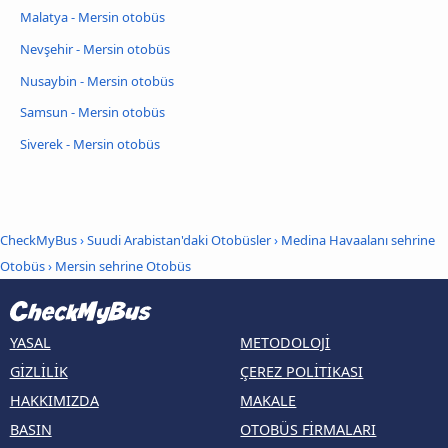
Malatya - Mersin otobüs
Nevşehir - Mersin otobüs
Nusaybin - Mersin otobüs
Samsun - Mersin otobüs
Siverek - Mersin otobüs
CheckMyBus
›
Suudi Arabistan'daki Otobüsler
›
Medina Havaalanı sehrine
Otobüs
›
Mersin sehrine Otobüs
YASAL
METODOLOJI
GIZLILIK
ÇEREZ POLITIKASI
HAKKIMIZDA
MAKALE
BASIN
OTOBÜS FIRMALARI