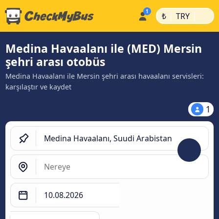
|
|
₺
TRY
Medina Havaalanı ile (MED) Mersin
şehri arası otobüs
Medina Havaalanı ile Mersin şehri arası havaalanı servisleri:
karşılaştır ve kaydet
1