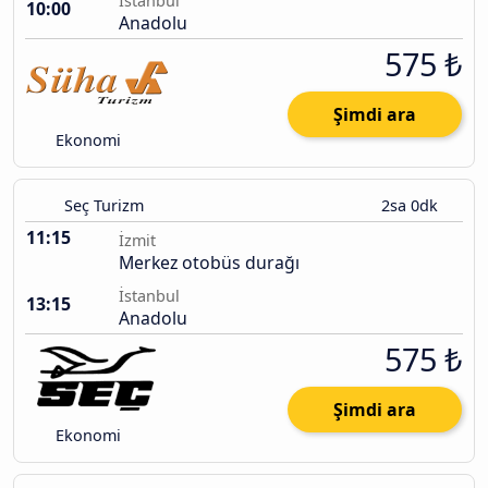
İstanbul
10:00
Anadolu
575 ₺
Şimdi ara
Ekonomi
Seç Turizm
2sa 0dk
11:15
İzmit
Merkez otobüs durağı
İstanbul
13:15
Anadolu
575 ₺
Şimdi ara
Ekonomi