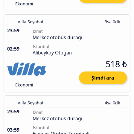
Ekonomi
Villa Seyahat
3sa 0dk
23:59
İzmit
Merkez otobüs durağı
İstanbul
02:59
Alibeyköy Otogarı
518 ₺
Şimdi ara
Ekonomi
Villa Seyahat
4sa 0dk
23:59
İzmit
Merkez otobüs durağı
İstanbul
03:59
Esenler Otobüs Terminali