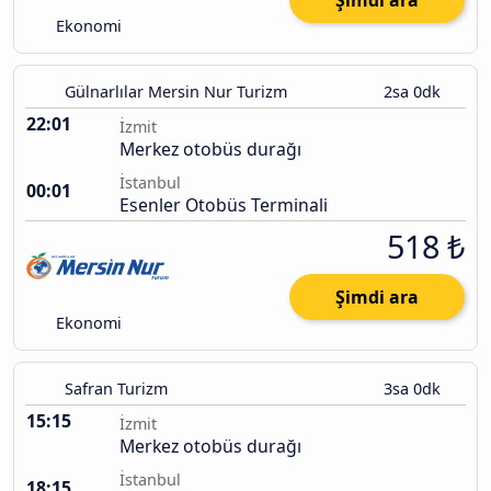
Şimdi ara
Ekonomi
Gülnarlılar Mersin Nur Turizm
2sa 0dk
22:01
İzmit
Merkez otobüs durağı
İstanbul
00:01
Esenler Otobüs Terminali
518 ₺
Şimdi ara
Ekonomi
Safran Turizm
3sa 0dk
15:15
İzmit
Merkez otobüs durağı
İstanbul
18:15