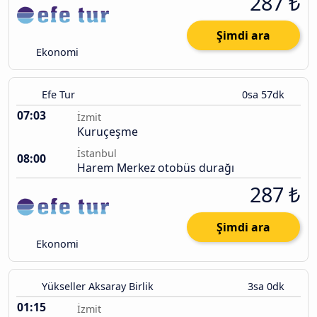
287 ₺
Şimdi ara
Ekonomi
Efe Tur
0sa 57dk
07:03
İzmit
Kuruçeşme
İstanbul
08:00
Harem Merkez otobüs durağı
287 ₺
Şimdi ara
Ekonomi
Yükseller Aksaray Birlik
3sa 0dk
01:15
İzmit