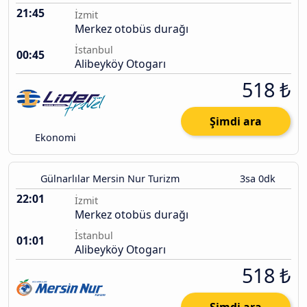
21:45
İzmit
Merkez otobüs durağı
İstanbul
00:45
Alibeyköy Otogarı
518 ₺
Şimdi ara
Ekonomi
Gülnarlılar Mersin Nur Turizm
3sa 0dk
22:01
İzmit
Merkez otobüs durağı
İstanbul
01:01
Alibeyköy Otogarı
518 ₺