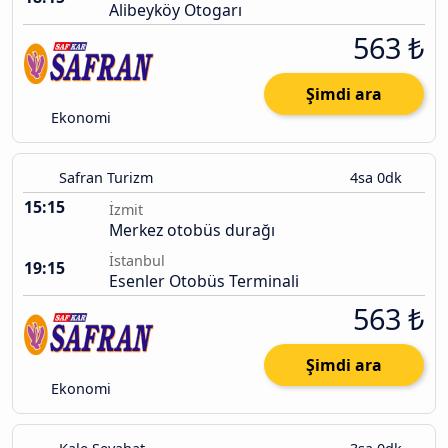
Alibeyköy Otogarı
563 ₺
Şimdi ara
Ekonomi
Safran Turizm
4sa 0dk
15:15
İzmit
Merkez otobüs durağı
İstanbul
19:15
Esenler Otobüs Terminali
563 ₺
Şimdi ara
Ekonomi