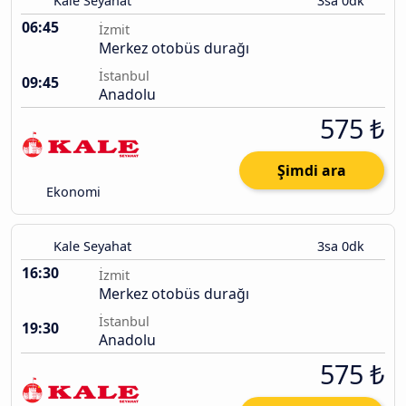
Kale Seyahat
3sa 0dk
06:45
İzmit
Merkez otobüs durağı
İstanbul
09:45
Anadolu
575 ₺
Şimdi ara
Ekonomi
Kale Seyahat
3sa 0dk
16:30
İzmit
Merkez otobüs durağı
İstanbul
19:30
Anadolu
575 ₺