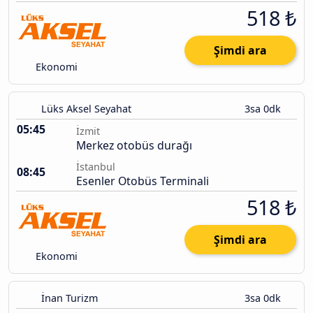
518 ₺
Şimdi ara
Ekonomi
Lüks Aksel Seyahat
3sa 0dk
05:45
İzmit
Merkez otobüs durağı
İstanbul
08:45
Esenler Otobüs Terminali
518 ₺
Şimdi ara
Ekonomi
İnan Turizm
3sa 0dk