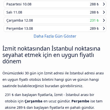
Pazartesi
10.08
288 ₺
Salı
11.08
288 ₺
Çarşamba
12.08
231 ₺
Perşembe
13.08
289 ₺
Daha Fazla Gün Göster
İzmit noktasından İstanbul noktasına
seyahat etmek için en uygun fiyatlı
dönem
Önümüzdeki 30 gün için İzmit adresi ile İstanbul adresi arası
en uygun fiyatlı otobüs biletini hangi gün ve günün hangi
saatinde bulabileceğinizi buradan görebilirsiniz.
231 ₺ dan başlayan fiyatlarla, İzmit - İstanbul arası bir
otobüs için
Çarşamba
en ucuz gündür.
Perşembe
ise tam
aksine 289 ₺ dan başlayan fiyatlarla en pahalı gündür.