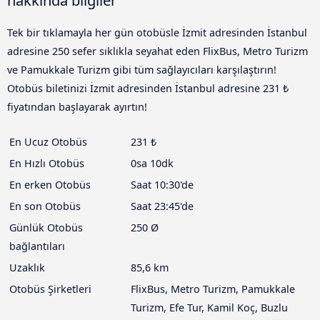
hakkında bilgiler
Tek bir tıklamayla her gün otobüsle İzmit adresinden İstanbul
adresine 250 sefer sıklıkla seyahat eden FlixBus, Metro Turizm
ve Pamukkale Turizm gibi tüm sağlayıcıları karşılaştırın!
Otobüs biletinizi İzmit adresinden İstanbul adresine 231 ₺
fiyatından başlayarak ayırtın!
En Ucuz Otobüs
231 ₺
En Hızlı Otobüs
0sa 10dk
En erken Otobüs
Saat 10:30'de
En son Otobüs
Saat 23:45'de
Günlük Otobüs
250 Ø
bağlantıları
Uzaklık
85,6 km
Otobüs Şirketleri
FlixBus, Metro Turizm, Pamukkale
Turizm, Efe Tur, Kamil Koç, Buzlu