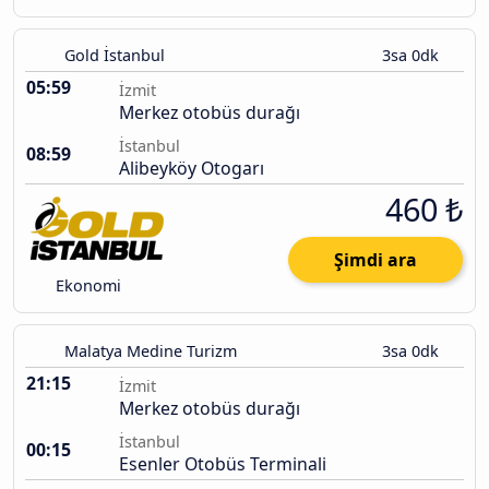
Gold İstanbul
3sa 0dk
05:59
İzmit
Merkez otobüs durağı
İstanbul
08:59
Alibeyköy Otogarı
460 ₺
Şimdi ara
Ekonomi
Malatya Medine Turizm
3sa 0dk
21:15
İzmit
Merkez otobüs durağı
İstanbul
00:15
Esenler Otobüs Terminali