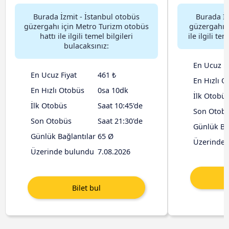
Burada İzmit - İstanbul otobüs
Burada İz
güzergahı için Metro Turizm otobüs
güzergahı i
hattı ile ilgili temel bilgileri
ile ilgili te
bulacaksınız:
En Ucuz Fi
En Ucuz Fiyat
461 ₺
En Hızlı O
En Hızlı Otobüs
0sa 10dk
İlk Otobü
İlk Otobüs
Saat 10:45'de
Son Otob
Son Otobüs
Saat 21:30'de
Günlük Ba
Günlük Bağlantılar
65 Ø
Üzerinde 
Üzerinde bulundu
7.08.2026