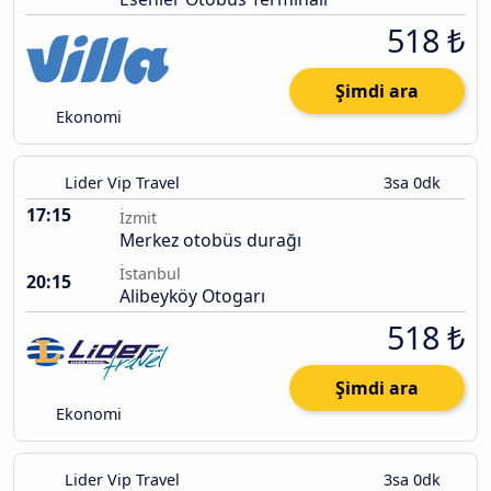
518 ₺
Şimdi ara
Ekonomi
Lider Vip Travel
3sa 0dk
17:15
İzmit
Merkez otobüs durağı
İstanbul
20:15
Alibeyköy Otogarı
518 ₺
Şimdi ara
Ekonomi
Lider Vip Travel
3sa 0dk