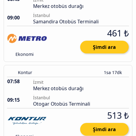
Merkez otobüs durağı
İstanbul
09:00
Samandira Otobüs Terminali
461 ₺
Şimdi ara
Ekonomi
Kontur
1sa 17dk
07:58
İzmit
Merkez otobüs durağı
İstanbul
09:15
Otogar Otobüs Terminali
513 ₺
Şimdi ara