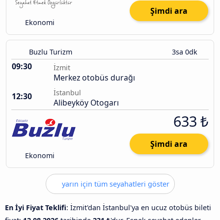
Şimdi ara
Ekonomi
Buzlu Turizm
3sa 0dk
09:30
İzmit
Merkez otobüs durağı
İstanbul
12:30
Alibeyköy Otogarı
633 ₺
Şimdi ara
Ekonomi
yarın için tüm seyahatleri göster
En İyi Fiyat Teklifi
: İzmit'dan İstanbul'ya en ucuz otobüs bileti