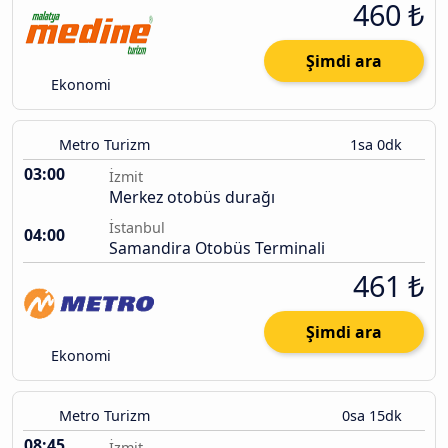
460 ₺
Şimdi ara
Ekonomi
Metro Turizm
1sa 0dk
03:00
İzmit
Merkez otobüs durağı
İstanbul
04:00
Samandira Otobüs Terminali
461 ₺
Şimdi ara
Ekonomi
Metro Turizm
0sa 15dk
08:45
İzmit