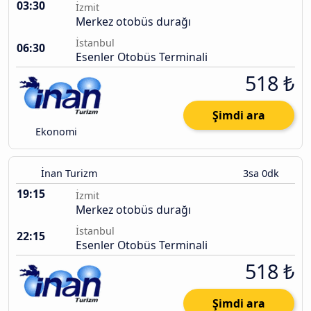
03:30
İzmit
Merkez otobüs durağı
İstanbul
06:30
Esenler Otobüs Terminali
518 ₺
Şimdi ara
Ekonomi
İnan Turizm
3sa 0dk
19:15
İzmit
Merkez otobüs durağı
İstanbul
22:15
Esenler Otobüs Terminali
518 ₺
Şimdi ara