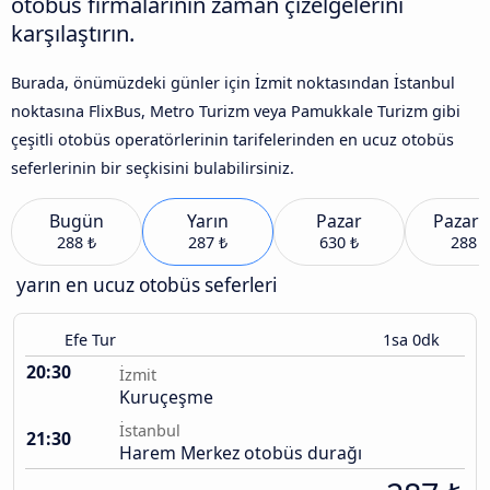
otobüs firmalarının zaman çizelgelerini
karşılaştırın.
Burada, önümüzdeki günler için İzmit noktasından İstanbul
noktasına FlixBus, Metro Turizm veya Pamukkale Turizm gibi
çeşitli otobüs operatörlerinin tarifelerinden en ucuz otobüs
seferlerinin bir seçkisini bulabilirsiniz.
Bugün
Yarın
Pazar
Pazart
288 ₺
287 ₺
630 ₺
288 ₺
yarın en ucuz otobüs seferleri
Efe Tur
1sa 0dk
20:30
İzmit
Kuruçeşme
İstanbul
21:30
Harem Merkez otobüs durağı