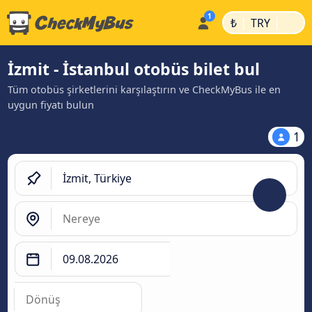
|
|
₺
TRY
İzmit - İstanbul otobüs bilet bul
Tüm otobüs şirketlerini karşılaştırın ve CheckMyBus ile en
uygun fiyatı bulun
1