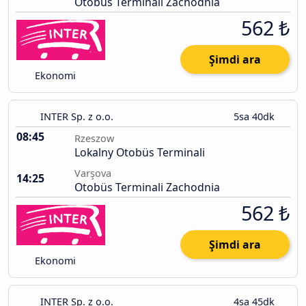
Otobüs Terminali Zachodnia
562 ₺
Şimdi ara
Ekonomi
INTER Sp. z o.o.
5sa 40dk
08:45
Rzeszow
Lokalny Otobüs Terminali
Varşova
14:25
Otobüs Terminali Zachodnia
562 ₺
Şimdi ara
Ekonomi
INTER Sp. z o.o.
4sa 45dk