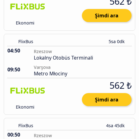
562 ₺
Şimdi ara
Ekonomi
FlixBus
5sa 0dk
04:50
Rzeszow
Lokalny Otobüs Terminali
Varşova
09:50
Metro Młociny
562 ₺
Şimdi ara
Ekonomi
FlixBus
4sa 45dk
00:50
Rzeszow