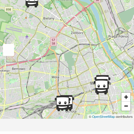
+
−
©
OpenStreetMap
contributors