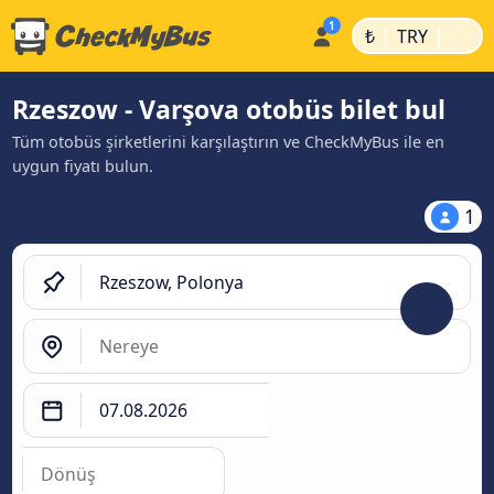
|
|
₺
TRY
Rzeszow - Varşova otobüs bilet bul
Tüm otobüs şirketlerini karşılaştırın ve CheckMyBus ile en
uygun fiyatı bulun.
1