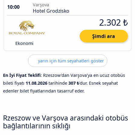
Varşova
10:00
Hotel Grodzisko
2.302 ₺
Şimdi ara
Ekonomi
yarın için tüm seyahatleri göster
En İyi Fiyat Teklifi
: Rzeszow'dan Varşova'ya en ucuz otobüs
bileti fiyatı
11.08.2026
tarihinde
307 ₺
'dur. Esnek seyahat
edenler bilet fiyatlarından tasarruf eder.
Rzeszow ve Varşova arasındaki otobüs
bağlantılarının sıklığı