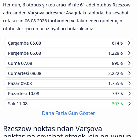
Her gün, 6 otobüs şirketi aracılığı ile 61 adet otobüs Rzeszow
adresinden Varşova adresine: Asagidaki tabloda, bu seyahat
rotasi icin
06.08.2026
tarihinden ve takip eden günler için
otobüsler için en ucuz fiyatları bulacaksınız.
Çarşamba
05.08
614 ₺
Perşembe
06.08
1.228 ₺
Cuma
07.08
896 ₺
Cumartesi
08.08
2.222 ₺
Pazar
09.08
1.755 ₺
Pazartesi
10.08
797 ₺
Salı
11.08
307 ₺
Daha Fazla Gün Göster
Rzeszow noktasından Varşova
noktasına seyahat etmek için en uygun