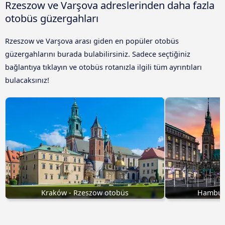
Rzeszow ve Varşova adreslerinden daha fazla
otobüs güzergahları
Rzeszow ve Varşova arası giden en popüler otobüs
güzergahlarını burada bulabilirsiniz. Sadece seçtiğiniz
bağlantıya tıklayın ve otobüs rotanızla ilgili tüm ayrıntıları
bulacaksınız!
Kraków - Rzeszow otobüs
Hamburg