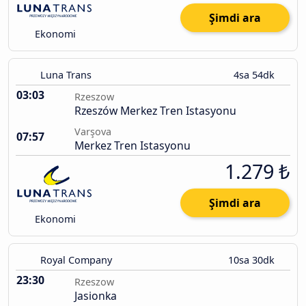
Şimdi ara
Ekonomi
Luna Trans
4sa 54dk
03:03
Rzeszow
Rzeszów Merkez Tren Istasyonu
Varşova
07:57
Merkez Tren Istasyonu
1.279 ₺
Şimdi ara
Ekonomi
Royal Company
10sa 30dk
23:30
Rzeszow
Jasionka