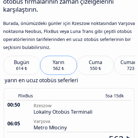
otobüs firmalarının zaman çizelgelerini
karşılaştırın.
Burada, önümüzdeki günler için Rzeszow noktasından Varşova
noktasına Neobus, FlixBus veya Luna Trans gibi çeşitli otobüs
operatörlerinin tarifelerinden en ucuz otobüs seferlerinin bir
seçkisini bulabilirsiniz.
Bugün
Yarın
Cuma
Cumart
614 ₺
562 ₺
550 ₺
723 ₺
yarın en ucuz otobüs seferleri
FlixBus
5sa 15dk
00:50
Rzeszow
Lokalny Otobüs Terminali
Varşova
06:05
Metro Młociny