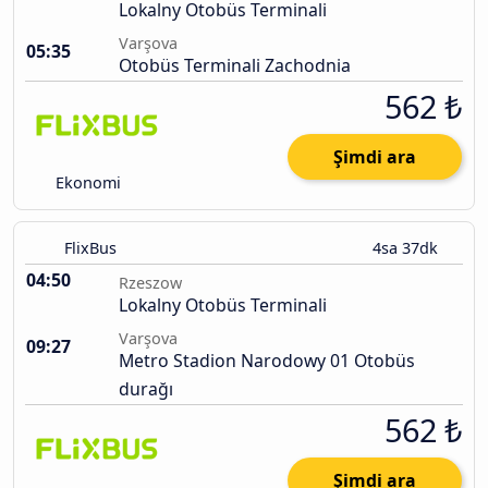
Lokalny Otobüs Terminali
Varşova
05:35
Otobüs Terminali Zachodnia
562 ₺
Şimdi ara
Ekonomi
FlixBus
4sa 37dk
04:50
Rzeszow
Lokalny Otobüs Terminali
Varşova
09:27
Metro Stadion Narodowy 01 Otobüs
durağı
562 ₺
Şimdi ara