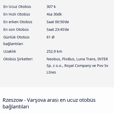
En Ucuz Otobüs
307 ₺
En Hızlı Otobüs
4sa 30dk
En erken Otobüs
Saat 00:50'de
En son Otobüs
Saat 23:45'de
Günlük Otobüs
61 Ø
bağlantıları
Uzaklık
252,9 km
Otobüs Şirketleri
Neobus, FlixBus, Luna Trans, INTER
Sp. z o.o., Royal Company ve Pov Sv
LInes
Rzeszow - Varşova arası en ucuz otobüs
bağlantıları