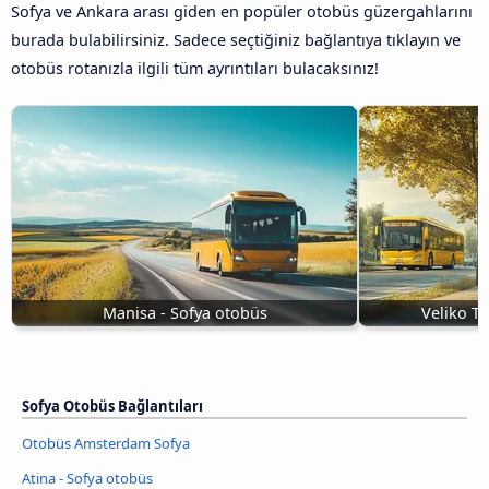
Sofya ve Ankara arası giden en popüler otobüs güzergahlarını
burada bulabilirsiniz. Sadece seçtiğiniz bağlantıya tıklayın ve
otobüs rotanızla ilgili tüm ayrıntıları bulacaksınız!
Manisa - Sofya otobüs
Veliko T
Sofya Otobüs Bağlantıları
Otobüs Amsterdam Sofya
Atina - Sofya otobüs