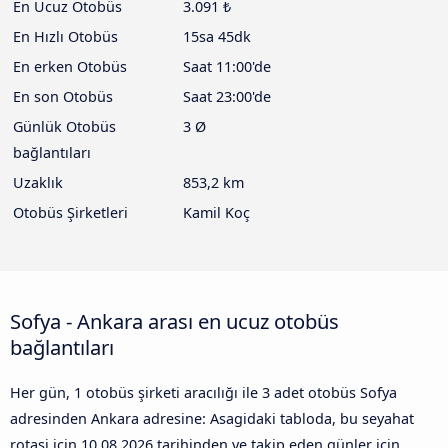
En Ucuz Otobüs
3.091 ₺
En Hızlı Otobüs
15sa 45dk
En erken Otobüs
Saat 11:00'de
En son Otobüs
Saat 23:00'de
Günlük Otobüs
3 Ø
bağlantıları
Uzaklık
853,2 km
Otobüs Şirketleri
Kamil Koç
Sofya - Ankara arası en ucuz otobüs
bağlantıları
Her gün, 1 otobüs şirketi aracılığı ile 3 adet otobüs Sofya
adresinden Ankara adresine: Asagidaki tabloda, bu seyahat
rotasi icin
10.08.2026
tarihinden ve takip eden günler için