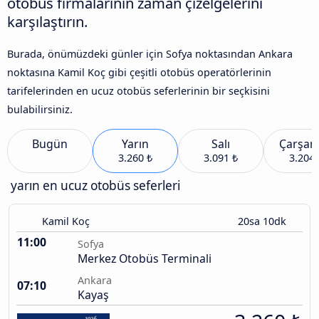
otobüs firmalarının zaman çizelgelerini
karşılaştırın.
Burada, önümüzdeki günler için Sofya noktasından Ankara
noktasına Kamil Koç gibi çeşitli otobüs operatörlerinin
tarifelerinden en ucuz otobüs seferlerinin bir seçkisini
bulabilirsiniz.
Bugün
Yarın
Salı
Çarşa
3.260 ₺
3.091 ₺
3.204 
yarın en ucuz otobüs seferleri
Kamil Koç
20sa 10dk
11:00
Sofya
Merkez Otobüs Terminali
Ankara
07:10
Kayaş