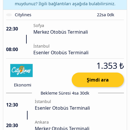
muydunuz? İlgili bağlantıları aşağıda bulabilirsiniz.
Citylines
22sa 0dk
Sofya
22:30
Merkez Otobüs Terminali
İstanbul
08:00
Esenler Otobüs Terminali
1.353 ₺
Şimdi ara
Ekonomi
Bekleme Süresi 4sa 30dk
İstanbul
12:30
Esenler Otobüs Terminali
Ankara
20:30
Merkez Otobüs Terminali