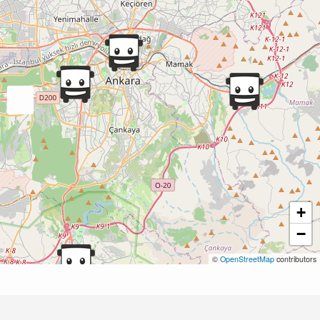
+
−
©
OpenStreetMap
contributors