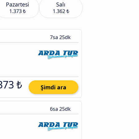
Pazartesi
Salı
1.373 ₺
1.362 ₺
7sa 25dk
373 ₺
Şimdi ara
6sa 25dk