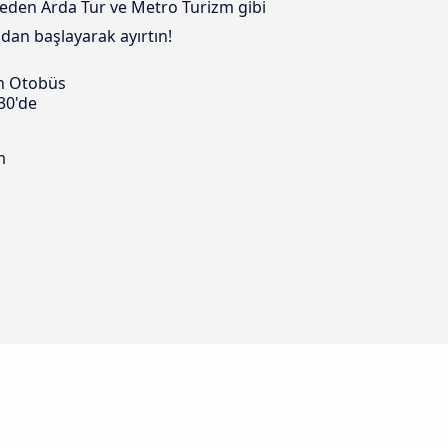
t eden Arda Tur ve Metro Turizm gibi
ndan başlayarak ayırtın!
n Otobüs
30'de
m