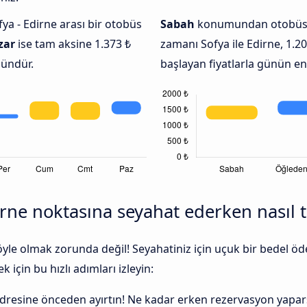
fya - Edirne arası bir otobüs
Sabah
konumundan otobüs b
zar
ise tam aksine 1.373 ₺
zamanı Sofya ile Edirne, 1.20
gündür.
başlayan fiyatlarla günün en
ne noktasına seyahat ederken nasıl ta
 öyle olmak zorunda değil! Seyahatiniz için uçuk bir bedel
 için bu hızlı adımları izleyin:
adresine önceden ayırtın! Ne kadar erken rezervasyon yapars