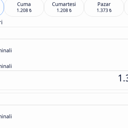
Cuma
Cumartesi
Pazar
1.208 ₺
1.208 ₺
1.373 ₺
i
inali
inali
1.
inali