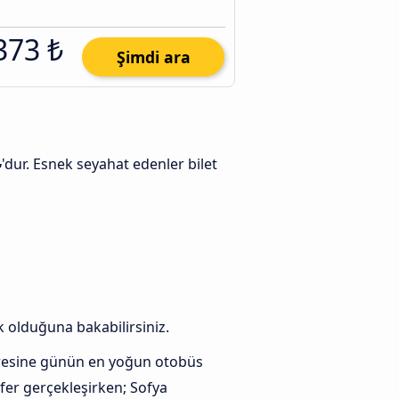
373 ₺
Şimdi ara
₺
'dur. Esnek seyahat edenler bilet
k olduğuna bakabilirsiniz.
resine günün en yoğun otobüs
fer gerçekleşirken; Sofya