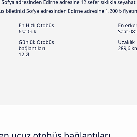
 Sofya adresinden Edirne adresine 12 sefer sıklıkla seyaha
büs biletinizi Sofya adresinden Edirne adresine 1.200 ₺ fiyatı
En Hızlı Otobüs
En erke
6sa 0dk
Saat 08:
Günlük Otobüs
Uzaklık
bağlantıları
289,6 k
12 Ø
 en ucuz otobüs bağlantıları