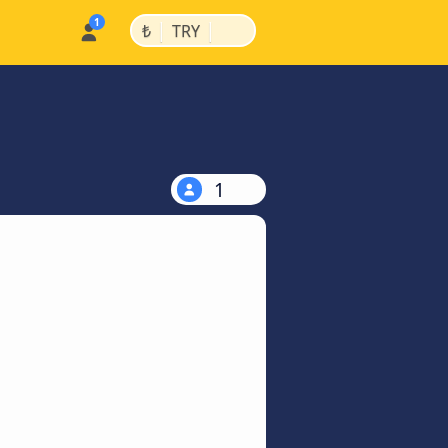
|
|
₺
TRY
1