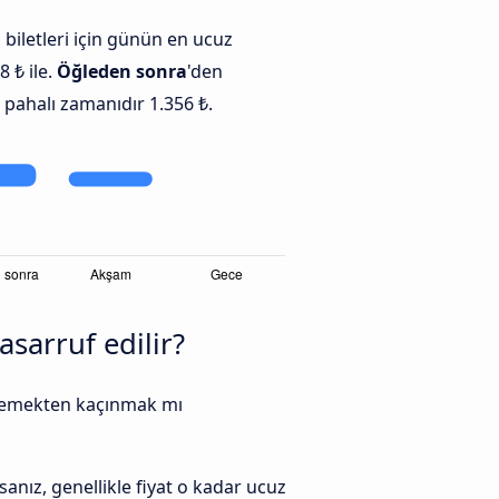
iletleri için günün en ucuz
8 ₺ ile.
Öğleden sonra
'den
 pahalı zamanıdır 1.356 ₺.
sarruf edilir?
 ödemekten kaçınmak mı
anız, genellikle fiyat o kadar ucuz