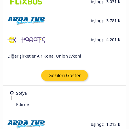
bşlngç
3.031 ₺
bşlngç
3.781 ₺
bşlngç
4.201 ₺
Diğer şirketler Air Kona, Union Ivkoni
Gezileri Göster
Sofya
Edirne
bşlngç
1.213 ₺