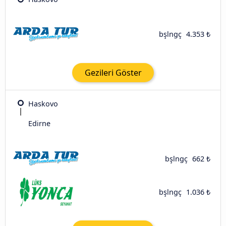
bşlngç
4.353 ₺
Gezileri Göster
Haskovo
Edirne
bşlngç
662 ₺
bşlngç
1.036 ₺