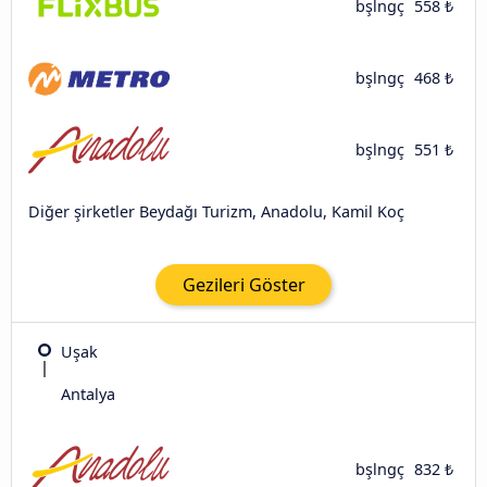
bşlngç
558 ₺
bşlngç
468 ₺
bşlngç
551 ₺
Diğer şirketler Beydağı Turizm, Anadolu, Kamil Koç
Gezileri Göster
Uşak
Antalya
bşlngç
832 ₺