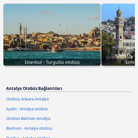
İstanbul - Turgutlu otobüs
İzmir
Antalya Otobüs Bağlantıları
Otobüs Ankara Antalya
Aydin - Antalya otobüs
Otobüs Batman Antalya
Bodrum - Antalya otobüs