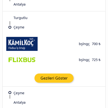
Antalya
Turgutlu
Çeşme
bşlngç
700 ₺
bşlngç
725 ₺
Gezileri Göster
Çeşme
Antalya