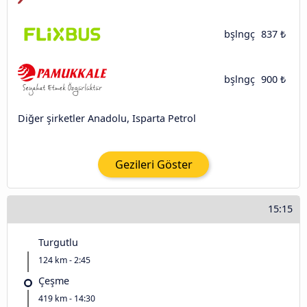
bşlngç
837 ₺
bşlngç
900 ₺
Diğer şirketler Anadolu, Isparta Petrol
Gezileri Göster
15:15
Turgutlu
124 km - 2:45
Çeşme
419 km - 14:30