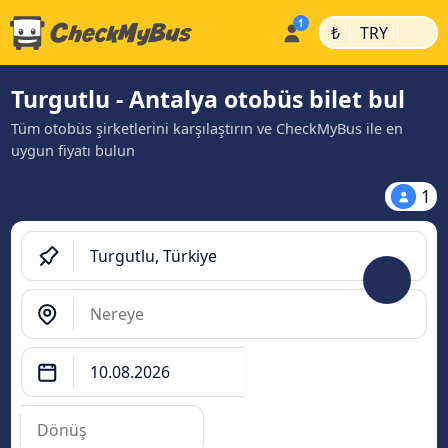
|
|
₺
TRY
Turgutlu - Antalya otobüs bilet bul
Tüm otobüs şirketlerini karşılaştırın ve CheckMyBus ile en
uygun fiyatı bulun
1