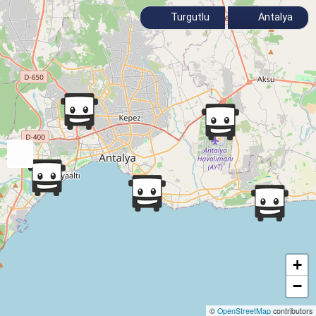
Turgutlu
Antalya
+
−
©
OpenStreetMap
contributors