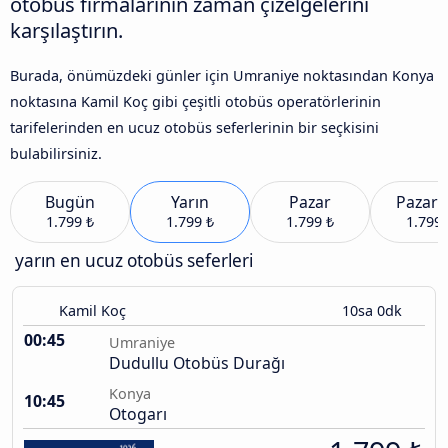
otobüs firmalarının zaman çizelgelerini
karşılaştırın.
Burada, önümüzdeki günler için Umraniye noktasından Konya
noktasına Kamil Koç gibi çeşitli otobüs operatörlerinin
tarifelerinden en ucuz otobüs seferlerinin bir seçkisini
bulabilirsiniz.
Bugün
Yarın
Pazar
Pazart
1.799 ₺
1.799 ₺
1.799 ₺
1.799 
yarın en ucuz otobüs seferleri
Kamil Koç
10sa 0dk
00:45
Umraniye
Dudullu Otobüs Durağı
Konya
10:45
Otogarı