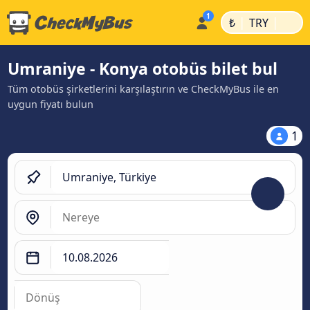
|
|
₺
TRY
Umraniye - Konya otobüs bilet bul
Tüm otobüs şirketlerini karşılaştırın ve CheckMyBus ile en
uygun fiyatı bulun
1