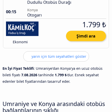
Dudullu Otobüs Durağı
Konya
00:15
Otogarı
1.799 ₺
Şimdi ara
Ekonomi
yarın için tüm seyahatleri göster
En İyi Fiyat Teklifi
: Umraniye'dan Konya'ya en ucuz otobüs
bileti fiyatı
7.08.2026
tarihinde
1.799 ₺
'dur. Esnek seyahat
edenler bilet fiyatlarından tasarruf eder.
Umraniye ve Konya arasındaki otobüs
bağlantılarının sıklığı