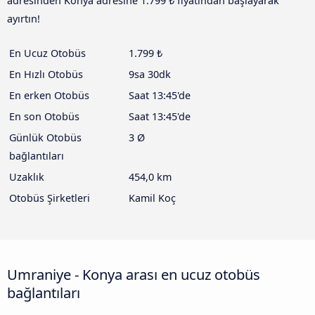
adresinden Konya adresine 1.799 ₺ fiyatından başlayarak
ayırtın!
En Ucuz Otobüs
1.799 ₺
En Hızlı Otobüs
9sa 30dk
En erken Otobüs
Saat 13:45'de
En son Otobüs
Saat 13:45'de
Günlük Otobüs
3 Ø
bağlantıları
Uzaklık
454,0 km
Otobüs Şirketleri
Kamil Koç
Umraniye - Konya arası en ucuz otobüs
bağlantıları