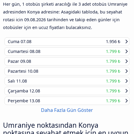
Her gün, 1 otobüs şirketi aracılığı ile 3 adet otobüs Umraniye
adresinden Konya adresine: Asagidaki tabloda, bu seyahat
rotasi icin
09.08.2026
tarihinden ve takip eden günler için
otobüsler için en ucuz fiyatları bulacaksınız.
Cuma
07.08
1.956 ₺
Cumartesi
08.08
1.799 ₺
Pazar
09.08
1.799 ₺
Pazartesi
10.08
1.799 ₺
Salı
11.08
1.799 ₺
Çarşamba
12.08
1.799 ₺
Perşembe
13.08
1.799 ₺
Daha Fazla Gün Göster
Umraniye noktasından Konya
noktasına seyahat etmek için en uygun