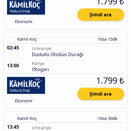
1.799 ₺
Şimdi ara
Ekonomi
Kamil Koç
10sa 15dk
02:45
Umraniye
Dudullu Otobüs Durağı
Konya
13:00
Otogarı
1.799 ₺
Şimdi ara
Ekonomi
Kamil Koç
10sa 30dk
13:45
Umraniye