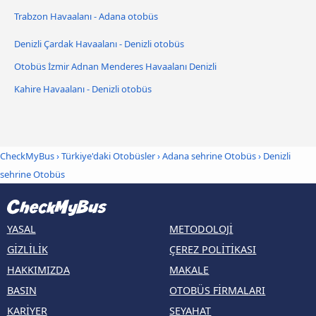
Trabzon Havaalanı - Adana otobüs
Denizli Çardak Havaalanı - Denizli otobüs
Otobüs İzmir Adnan Menderes Havaalanı Denizli
Kahire Havaalanı - Denizli otobüs
CheckMyBus
›
Türkiye'daki Otobüsler
›
Adana sehrine Otobüs
›
Denizli
sehrine Otobüs
YASAL
METODOLOJI
GIZLILIK
ÇEREZ POLITIKASI
HAKKIMIZDA
MAKALE
BASIN
OTOBÜS FIRMALARI
KARIYER
SEYAHAT