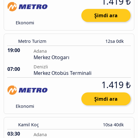
1.419 ₺
Şimdi ara
Ekonomi
Metro Turizm
12sa 0dk
19:00
Adana
Merkez Otogarı
Denizli
07:00
Merkez Otobüs Terminali
1.419 ₺
Şimdi ara
Ekonomi
Kamil Koç
10sa 40dk
03:30
Adana