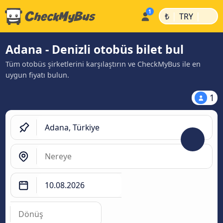
|
|
₺
TRY
Adana - Denizli otobüs bilet bul
Tüm otobüs şirketlerini karşılaştırın ve CheckMyBus ile en
uygun fiyatı bulun.
1