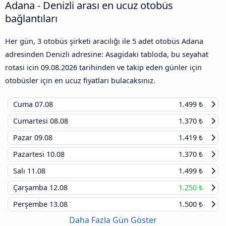
Adana - Denizli arası en ucuz otobüs
bağlantıları
Her gün, 3 otobüs şirketi aracılığı ile 5 adet otobüs Adana
adresinden Denizli adresine: Asagidaki tabloda, bu seyahat
rotasi icin
09.08.2026
tarihinden ve takip eden günler için
otobüsler için en ucuz fiyatları bulacaksınız.
Cuma
07.08
1.499 ₺
Cumartesi
08.08
1.370 ₺
Pazar
09.08
1.419 ₺
Pazartesi
10.08
1.370 ₺
Salı
11.08
1.499 ₺
Çarşamba
12.08
1.250 ₺
Perşembe
13.08
1.500 ₺
Daha Fazla Gün Göster