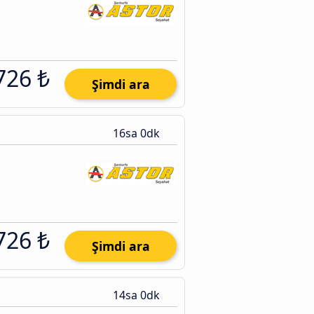
726 ₺
Şimdi ara
16sa 0dk
726 ₺
Şimdi ara
14sa 0dk