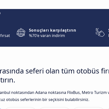
m
Sonuçları karşılaştırın
fırsat
%70'e varan indirim
arasında seferi olan tüm otobüs f
tırın.
anbul noktasından Adana noktasına FlixBus, Metro Turizm ve
uz otobüs seferlerinin bir seçkisini bulabilirsiniz.