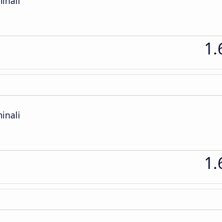
inali
1.
inali
1.