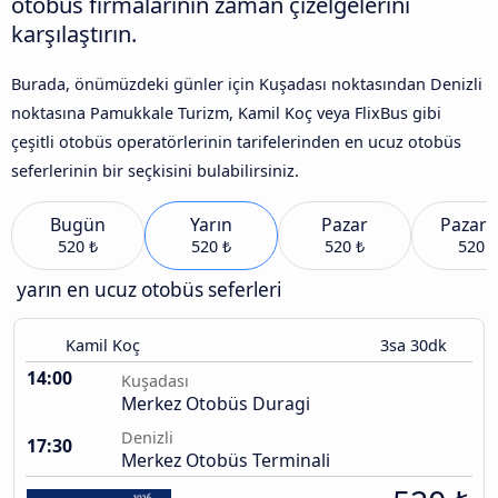
otobüs firmalarının zaman çizelgelerini
karşılaştırın.
Burada, önümüzdeki günler için Kuşadası noktasından Denizli
noktasına Pamukkale Turizm, Kamil Koç veya FlixBus gibi
çeşitli otobüs operatörlerinin tarifelerinden en ucuz otobüs
seferlerinin bir seçkisini bulabilirsiniz.
Bugün
Yarın
Pazar
Pazart
520 ₺
520 ₺
520 ₺
520 ₺
yarın en ucuz otobüs seferleri
Kamil Koç
3sa 30dk
14:00
Kuşadası
Merkez Otobüs Duragi
Denizli
17:30
Merkez Otobüs Terminali