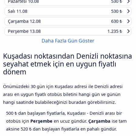
Pazartesi
10.08
530 ₺
Salı
11.08
530 ₺
Çarşamba
12.08
630 ₺
Perşembe
13.08
1.235 ₺
Daha Fazla Gün Göster
Kuşadası noktasından Denizli noktasına
seyahat etmek için en uygun fiyatlı
dönem
Önümüzdeki 30 gün için Kuşadası adresi ile Denizli adresi
arası en uygun fiyatlı otobüs biletini hangi gün ve günün
hangi saatinde bulabileceğinizi buradan görebilirsiniz.
500 ₺ dan başlayan fiyatlarla, Kuşadası - Denizli arası bir
otobüs için
Perşembe
en ucuz gündür.
Çarşamba
ise tam
aksine 520 ₺ dan başlayan fiyatlarla en pahalı gündür.