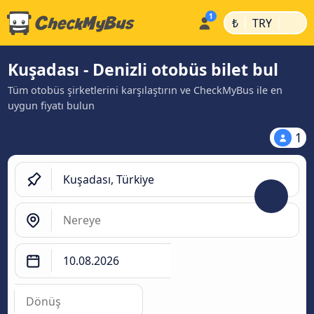
|
|
₺
TRY
Kuşadası - Denizli otobüs bilet bul
Tüm otobüs şirketlerini karşılaştırın ve CheckMyBus ile en
uygun fiyatı bulun
1