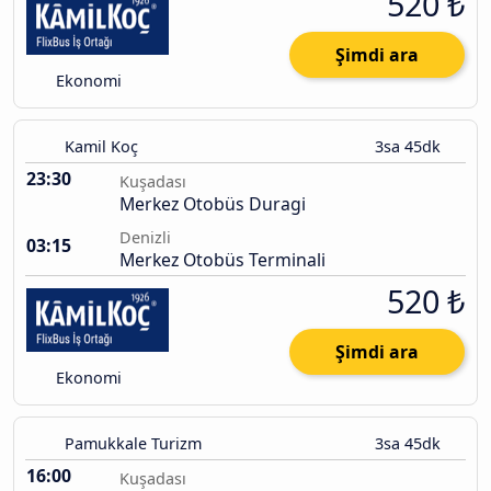
520 ₺
Şimdi ara
Ekonomi
Kamil Koç
3sa 45dk
23:30
Kuşadası
Merkez Otobüs Duragi
Denizli
03:15
Merkez Otobüs Terminali
520 ₺
Şimdi ara
Ekonomi
Pamukkale Turizm
3sa 45dk
16:00
Kuşadası