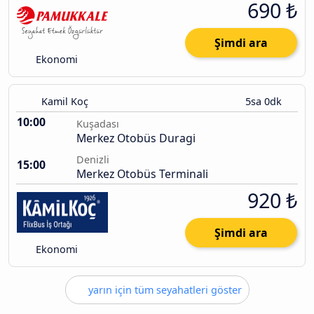
690 ₺
Şimdi ara
Ekonomi
Kamil Koç
5sa 0dk
10:00
Kuşadası
Merkez Otobüs Duragi
Denizli
15:00
Merkez Otobüs Terminali
920 ₺
Şimdi ara
Ekonomi
yarın için tüm seyahatleri göster