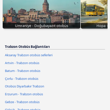
Umraniye - Doğubayazıt otobüs
Hopa - 
Trabzon Otobüs Bağlantıları
Aksaray Trabzon otobüs seferleri
Artvin - Trabzon otobüs
Batum - Trabzon otobüs
Çorlu - Trabzon otobüs
Otobüs Diyarbakır Trabzon
Erzurum - Trabzon otobüs
Gebze - Trabzon otobüs
Gölcük - Trabzon otobüs