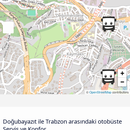
+
−
©
OpenStreetMap
contributors
Doğubayazıt ile Trabzon arasındaki otobüste
Servis ve Konfor