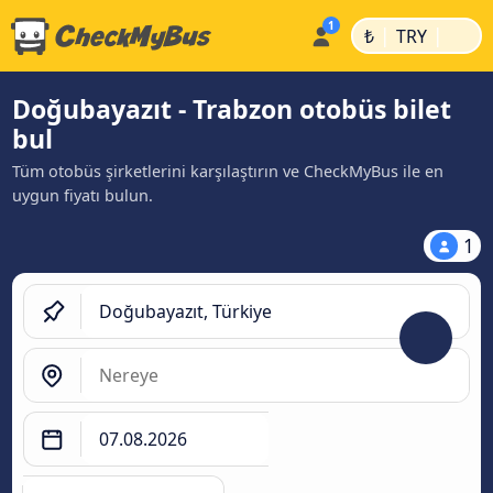
|
|
₺
TRY
Doğubayazıt - Trabzon otobüs bilet
bul
Tüm otobüs şirketlerini karşılaştırın ve CheckMyBus ile en
uygun fiyatı bulun.
1