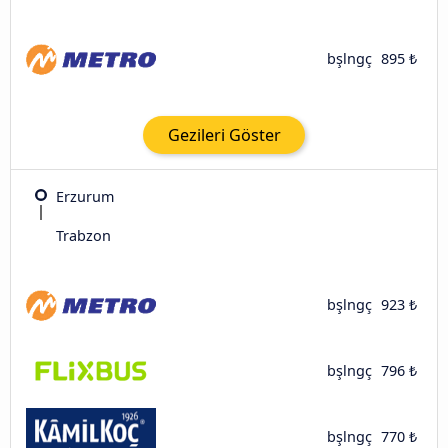
bşlngç
895 ₺
Gezileri Göster
Erzurum
Trabzon
bşlngç
923 ₺
bşlngç
796 ₺
bşlngç
770 ₺