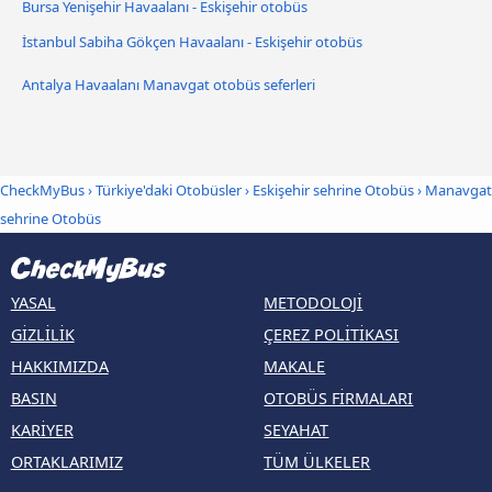
Bursa Yenişehir Havaalanı - Eskişehir otobüs
İstanbul Sabiha Gökçen Havaalanı - Eskişehir otobüs
Antalya Havaalanı Manavgat otobüs seferleri
CheckMyBus
›
Türkiye'daki Otobüsler
›
Eskişehir sehrine Otobüs
›
Manavgat
sehrine Otobüs
YASAL
METODOLOJI
GIZLILIK
ÇEREZ POLITIKASI
HAKKIMIZDA
MAKALE
BASIN
OTOBÜS FIRMALARI
KARIYER
SEYAHAT
ORTAKLARIMIZ
TÜM ÜLKELER