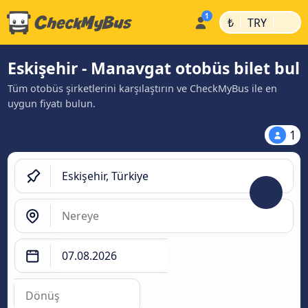
|
|
₺
TRY
Eskişehir - Manavgat otobüs bilet bul
Tüm otobüs şirketlerini karşılaştırın ve CheckMyBus ile en
uygun fiyatı bulun.
1