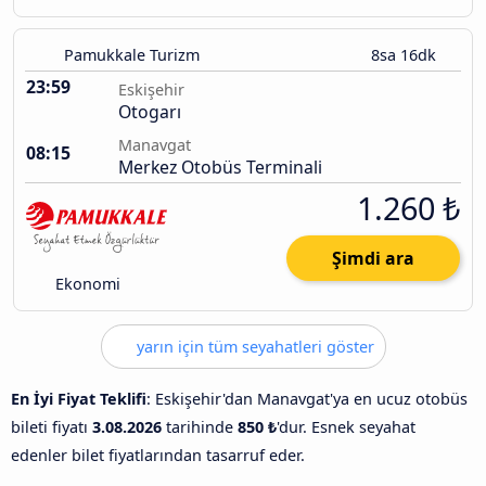
Pamukkale Turizm
8sa 16dk
23:59
Eskişehir
Otogarı
Manavgat
08:15
Merkez Otobüs Terminali
1.260 ₺
Şimdi ara
Ekonomi
yarın için tüm seyahatleri göster
En İyi Fiyat Teklifi
: Eskişehir'dan Manavgat'ya en ucuz otobüs
bileti fiyatı
3.08.2026
tarihinde
850 ₺
'dur. Esnek seyahat
edenler bilet fiyatlarından tasarruf eder.