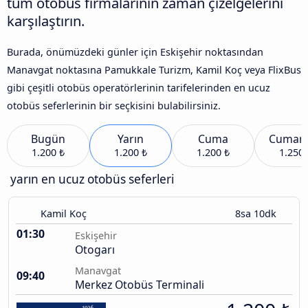
tüm otobüs firmalarının zaman çizelgelerini
karşılaştırın.
Burada, önümüzdeki günler için Eskişehir noktasından
Manavgat noktasına Pamukkale Turizm, Kamil Koç veya FlixBus
gibi çeşitli otobüs operatörlerinin tarifelerinden en ucuz
otobüs seferlerinin bir seçkisini bulabilirsiniz.
Bugün
Yarın
Cuma
Cumart
1.200 ₺
1.200 ₺
1.200 ₺
1.250 
yarın en ucuz otobüs seferleri
Kamil Koç
8sa 10dk
01:30
Eskişehir
Otogarı
Manavgat
09:40
Merkez Otobüs Terminali