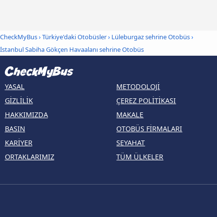
CheckMyBus
›
Türkiye'daki Otobüsler
›
Lüleburgaz sehrine Otobüs
›
İstanbul Sabiha Gökçen Havaalanı sehrine Otobüs
YASAL
METODOLOJI
GIZLILIK
ÇEREZ POLITIKASI
HAKKIMIZDA
MAKALE
BASIN
OTOBÜS FIRMALARI
KARIYER
SEYAHAT
ORTAKLARIMIZ
TÜM ÜLKELER