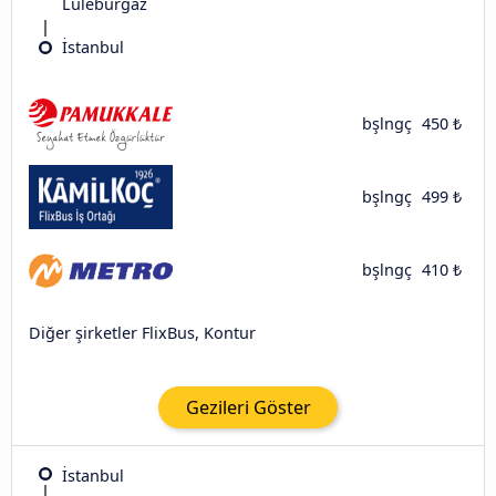
Lüleburgaz
İstanbul
bşlngç
450 ₺
bşlngç
499 ₺
bşlngç
410 ₺
Diğer şirketler FlixBus, Kontur
Gezileri Göster
İstanbul