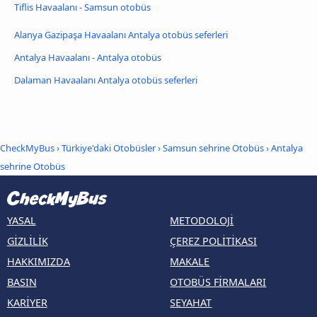
Tiflis Havaalanı - Samsun otobüs
Alanya Gazipaşa Havaalanı Antalya otobüs seferleri
Antalya Havaalanı - Antalya otobüs
Dalaman Havaalanı Antalya otobüs seferleri
CheckMyBus
›
Türkiye'daki Otobüsler
›
Samsun sehrine Otobüs
›
Antalya
sehrine Otobüs
YASAL
METODOLOJI
GIZLILIK
ÇEREZ POLITIKASI
HAKKIMIZDA
MAKALE
BASIN
OTOBÜS FIRMALARI
KARIYER
SEYAHAT