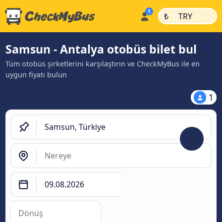
|
|
₺
TRY
Samsun - Antalya otobüs bilet bul
Tüm otobüs şirketlerini karşılaştırın ve CheckMyBus ile en
uygun fiyatı bulun
1