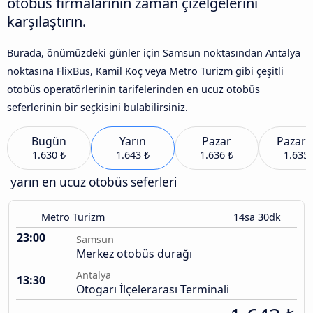
otobüs firmalarının zaman çizelgelerini
karşılaştırın.
Burada, önümüzdeki günler için Samsun noktasından Antalya
noktasına FlixBus, Kamil Koç veya Metro Turizm gibi çeşitli
otobüs operatörlerinin tarifelerinden en ucuz otobüs
seferlerinin bir seçkisini bulabilirsiniz.
Bugün
Yarın
Pazar
Pazart
1.630 ₺
1.643 ₺
1.636 ₺
1.635 
yarın en ucuz otobüs seferleri
Metro Turizm
14sa 30dk
23:00
Samsun
Merkez otobüs durağı
Antalya
13:30
Otogarı İlçelerarası Terminali