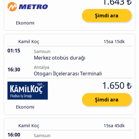
1.643 ₺
Şimdi ara
Ekonomi
Kamil Koç
15sa 15dk
01:15
Samsun
Merkez otobüs durağı
Antalya
16:30
Otogarı İlçelerarası Terminali
1.650 ₺
Şimdi ara
Ekonomi
Kamil Koç
15sa 45dk
16:00
Samsun