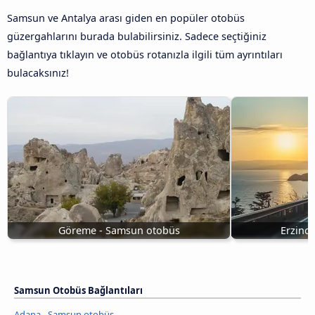
Samsun ve Antalya arası giden en popüler otobüs
güzergahlarını burada bulabilirsiniz. Sadece seçtiğiniz
bağlantıya tıklayın ve otobüs rotanızla ilgili tüm ayrıntıları
bulacaksınız!
Göreme - Samsun otobüs
Erzinc
Samsun Otobüs Bağlantıları
Adana - Samsun otobüs