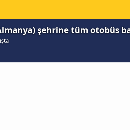
Almanya) şehrine tüm otobüs ba
ışta