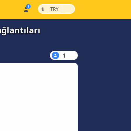
|
|
₺
TRY
ğlantıları
1