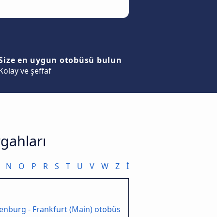
Size en uygun otobüsü bulun
Kolay ve şeffaf
gahları
N
O
P
R
S
T
U
V
W
Z
İ
enburg - Frankfurt (Main) otobüs