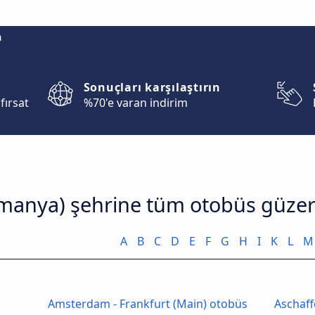
m
Sonuçları karşılaştırın
fırsat
%70'e varan indirim
lmanya) şehrine tüm otobüs güzer
A
B
C
D
E
F
G
H
I
K
L
M
Amsterdam - Frankfurt (Main) otobüs
Aschaff