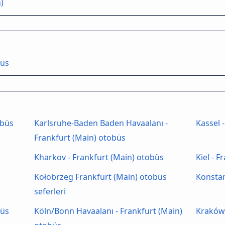
)
büs
obüs
Karlsruhe-Baden Baden Havaalanı -
Kassel 
Frankfurt (Main) otobüs
Kharkov - Frankfurt (Main) otobüs
Kiel - 
s
Kołobrzeg Frankfurt (Main) otobüs
Konstan
seferleri
büs
Köln/Bonn Havaalanı - Frankfurt (Main)
Kraków 