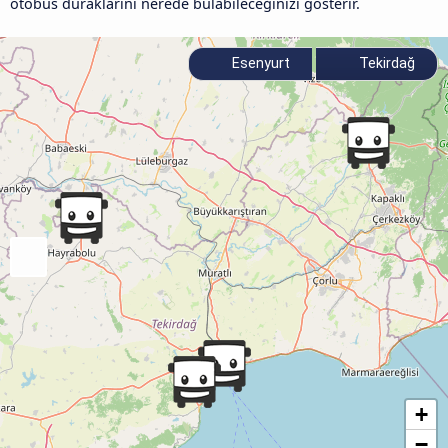
otobüs duraklarını nerede bulabileceğinizi gösterir.
Esenyurt
Tekirdağ
+
−