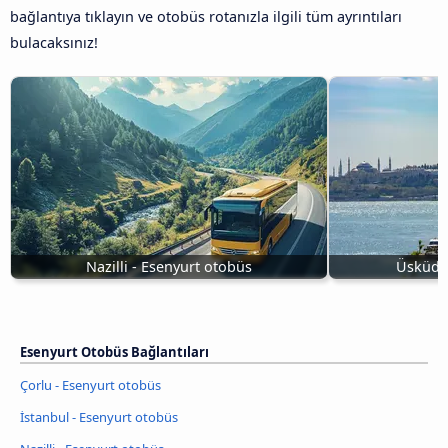
bağlantıya tıklayın ve otobüs rotanızla ilgili tüm ayrıntıları
bulacaksınız!
Nazilli - Esenyurt otobüs
Üsküdar
Esenyurt Otobüs Bağlantıları
Çorlu - Esenyurt otobüs
İstanbul - Esenyurt otobüs