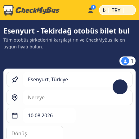
|
|
₺
TRY
Esenyurt - Tekirdağ otobüs bilet bul
Tüm otobüs şirketlerini karşılaştırın ve CheckMyBus ile en
uygun fiyatı bulun.
1