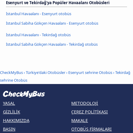
Esenyurt ve Tekirdağ'ya Popüler Havaalanı Otobüsleri
İstanbul Havaalanı - Esenyurt otobüs
İstanbul Sabiha Gökçen Havaalanı - Esenyurt otobüs
İstanbul Havaalanı - Tekirdağ otobüs
İstanbul Sabiha Gökçen Havaalanı - Tekirdağ otobüs
CheckMyBus
›
Türkiye'daki Otobüsler
›
Esenyurt sehrine Otobüs
›
Tekirdağ
sehrine Otobüs
YASAL
METODOLOJI
GIZLILIK
ÇEREZ POLITIKASI
HAKKIMIZDA
MAKALE
BASIN
OTOBÜS FIRMALARI