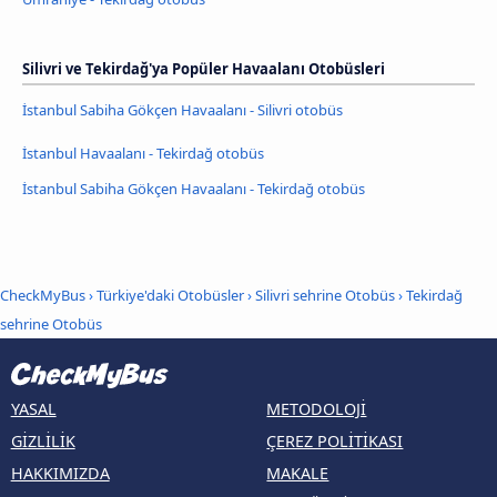
Silivri ve Tekirdağ'ya Popüler Havaalanı Otobüsleri
İstanbul Sabiha Gökçen Havaalanı - Silivri otobüs
İstanbul Havaalanı - Tekirdağ otobüs
İstanbul Sabiha Gökçen Havaalanı - Tekirdağ otobüs
CheckMyBus
›
Türkiye'daki Otobüsler
›
Silivri sehrine Otobüs
›
Tekirdağ
sehrine Otobüs
YASAL
METODOLOJI
GIZLILIK
ÇEREZ POLITIKASI
HAKKIMIZDA
MAKALE