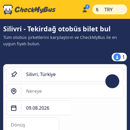
|
|
₺
TRY
Silivri - Tekirdağ otobüs bilet bul
Tüm otobüs şirketlerini karşılaştırın ve CheckMyBus ile en
uygun fiyatı bulun.
1