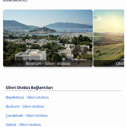
Bodrum - Silivri otobüs
Otobüs
Silivri Otobüs Bağlantıları
Beylikdüzü - Silivri otobüs
Bodrum - Silivri otobüs
Çanakkale - Silivri otobüs
Gebze - Silivri otobüs