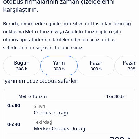
otobüs firmalarının zaman çizelgelerini
karşılaştırın.
Burada, önümüzdeki günler için Silivri noktasından Tekirdağ
noktasına Metro Turizm veya Anadolu Turizm gibi çeşitli
otobüs operatörlerinin tarifelerinden en ucuz otobüs
seferlerinin bir seçkisini bulabilirsiniz.
Bugün
Yarın
Pazar
Pazart
308 ₺
308 ₺
308 ₺
308 ₺
yarın en ucuz otobüs seferleri
Metro Turizm
1sa 30dk
05:00
Silivri
Otobüs durağı
Tekirdağ
06:30
Merkez Otobüs Duragi