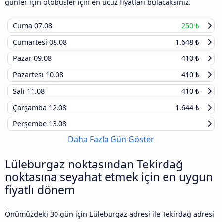
günler için otobüsler için en ucuz fiyatları bulacaksınız.
Cuma
07.08
250 ₺
Cumartesi
08.08
1.648 ₺
Pazar
09.08
410 ₺
Pazartesi
10.08
410 ₺
Salı
11.08
410 ₺
Çarşamba
12.08
1.644 ₺
Perşembe
13.08
Daha Fazla Gün Göster
Lüleburgaz noktasından Tekirdağ
noktasına seyahat etmek için en uygun
fiyatlı dönem
Önümüzdeki 30 gün için Lüleburgaz adresi ile Tekirdağ adresi