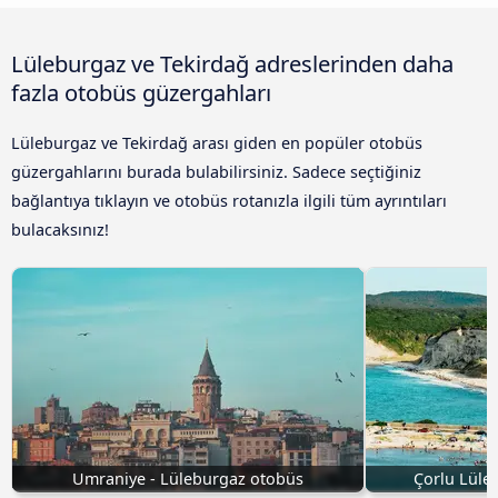
Lüleburgaz ve Tekirdağ adreslerinden daha
fazla otobüs güzergahları
Lüleburgaz ve Tekirdağ arası giden en popüler otobüs
güzergahlarını burada bulabilirsiniz. Sadece seçtiğiniz
bağlantıya tıklayın ve otobüs rotanızla ilgili tüm ayrıntıları
bulacaksınız!
Umraniye - Lüleburgaz otobüs
Çorlu Lüle