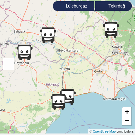
Lüleburgaz
Tekirdağ
+
−
©
OpenStreetMap
contributors