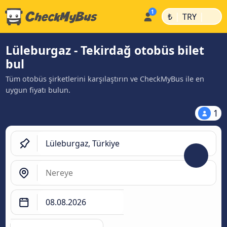
|
|
₺
TRY
Lüleburgaz - Tekirdağ otobüs bilet
bul
Tüm otobüs şirketlerini karşılaştırın ve CheckMyBus ile en
uygun fiyatı bulun.
1