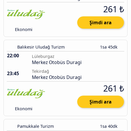
261 ₺
Şimdi ara
Ekonomi
Balıkesir Uludağ Turizm
1sa 45dk
22:00
Lüleburgaz
Merkez Otobüs Duragi
Tekirdağ
23:45
Merkez Otobüs Duragi
261 ₺
Şimdi ara
Ekonomi
Pamukkale Turizm
1sa 40dk