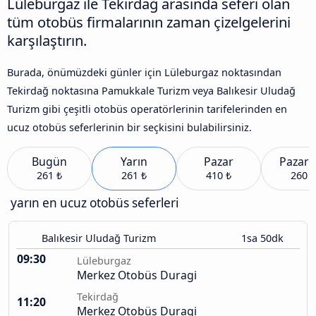
Lüleburgaz ile Tekirdağ arasında seferi olan
tüm otobüs firmalarının zaman çizelgelerini
karşılaştırın.
Burada, önümüzdeki günler için Lüleburgaz noktasından
Tekirdağ noktasına Pamukkale Turizm veya Balıkesir Uludağ
Turizm gibi çeşitli otobüs operatörlerinin tarifelerinden en
ucuz otobüs seferlerinin bir seçkisini bulabilirsiniz.
Bugün
Yarın
Pazar
Pazart
261 ₺
261 ₺
410 ₺
260 ₺
yarın en ucuz otobüs seferleri
Balıkesir Uludağ Turizm
1sa 50dk
09:30
Lüleburgaz
Merkez Otobüs Duragi
Tekirdağ
11:20
Merkez Otobüs Duragi