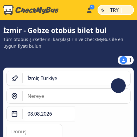
|
|
₺
TRY
İzmir - Gebze otobüs bilet bul
Tüm otobüs şirketlerini karşılaştırın ve CheckMyBus ile en
uygun fiyatı bulun
1