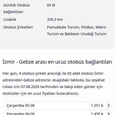
Günlük Otobüs
65 Ø
bağlantıları
Uzaklık
330,3 km
Otobüs Şirketleri
Pamukkale Turizm, FlixBus, Metro
Turizm ve Balıkesir Uludağ Turizm
İzmir - Gebze arası en ucuz otobüs bağlantıları
Her gün, 4 otobüs şirketi aracılığı ile 65 adet otobüs İzmir
adresinden Gebze adresine: Asagidaki tabloda, bu seyahat
rotasi icin
07.08.2026
tarihinden ve takip eden günler için
otobüsler için en ucuz fiyatları bulacaksınız.
Çarşamba
05.08
1.251 ₺
Perşembe
06.08
1.450 ₺