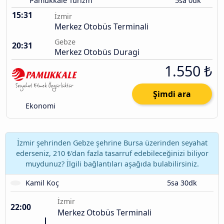
Pamukkale Turizm
5sa 0dk
15:31
İzmir
Merkez Otobüs Terminali
Gebze
20:31
Merkez Otobüs Duragi
1.550 ₺
Şimdi ara
Ekonomi
İzmir şehrinden Gebze şehrine Bursa üzerinden seyahat
ederseniz, 210 ₺'dan fazla tasarruf edebileceğinizi biliyor
muydunuz? İlgili bağlantıları aşağıda bulabilirsiniz.
Kamil Koç
5sa 30dk
İzmir
22:00
Merkez Otobüs Terminali