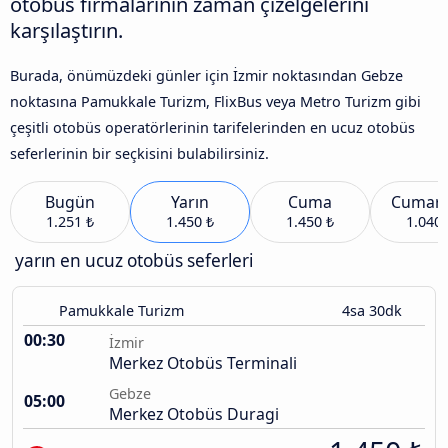
otobüs firmalarının zaman çizelgelerini
karşılaştırın.
Burada, önümüzdeki günler için İzmir noktasından Gebze
noktasına Pamukkale Turizm, FlixBus veya Metro Turizm gibi
çeşitli otobüs operatörlerinin tarifelerinden en ucuz otobüs
seferlerinin bir seçkisini bulabilirsiniz.
Bugün
Yarın
Cuma
Cumart
1.251 ₺
1.450 ₺
1.450 ₺
1.040 
yarın en ucuz otobüs seferleri
Pamukkale Turizm
4sa 30dk
00:30
İzmir
Merkez Otobüs Terminali
Gebze
05:00
Merkez Otobüs Duragi