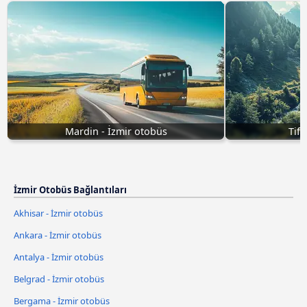
Mardin - İzmir otobüs
Tifl
İzmir Otobüs Bağlantıları
Akhisar - İzmir otobüs
Ankara - İzmir otobüs
Antalya - İzmir otobüs
Belgrad - İzmir otobüs
Bergama - İzmir otobüs