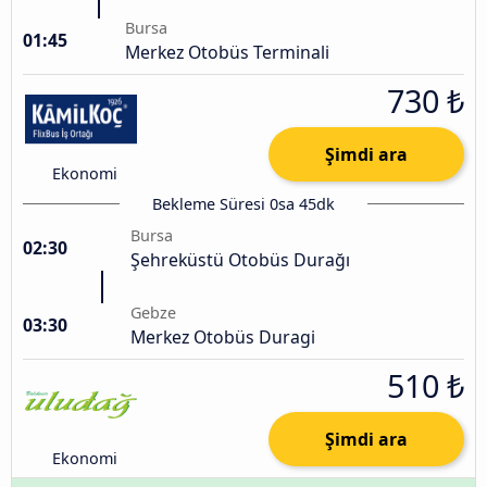
Bursa
01:45
Merkez Otobüs Terminali
730 ₺
Şimdi ara
Ekonomi
Bekleme Süresi 0sa 45dk
Bursa
02:30
Şehreküstü Otobüs Durağı
Gebze
03:30
Merkez Otobüs Duragi
510 ₺
Şimdi ara
Ekonomi