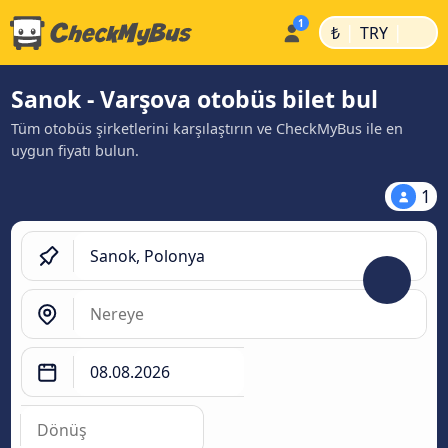
|
|
₺
TRY
Sanok - Varşova otobüs bilet bul
Tüm otobüs şirketlerini karşılaştırın ve CheckMyBus ile en
uygun fiyatı bulun.
1