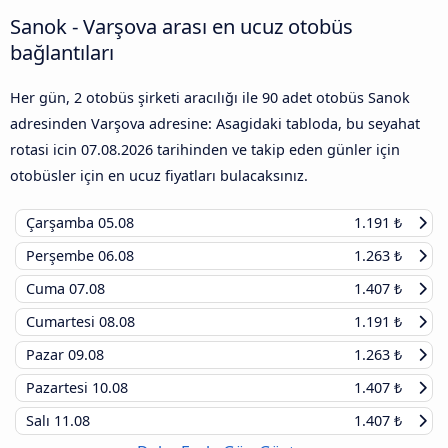
Sanok - Varşova arası en ucuz otobüs
bağlantıları
Her gün, 2 otobüs şirketi aracılığı ile 90 adet otobüs Sanok
adresinden Varşova adresine: Asagidaki tabloda, bu seyahat
rotasi icin
07.08.2026
tarihinden ve takip eden günler için
otobüsler için en ucuz fiyatları bulacaksınız.
Çarşamba
05.08
1.191 ₺
Perşembe
06.08
1.263 ₺
Cuma
07.08
1.407 ₺
Cumartesi
08.08
1.191 ₺
Pazar
09.08
1.263 ₺
Pazartesi
10.08
1.407 ₺
Salı
11.08
1.407 ₺